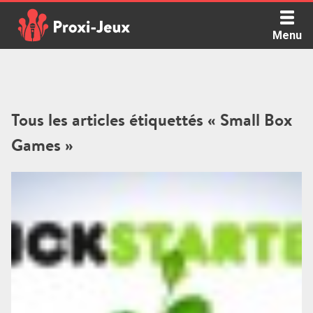
Skip
to
Menu
content
Proxi Jeux - Le podcast qui vous parle de jeux de société
Tous les articles étiquettés « Small Box
Games »