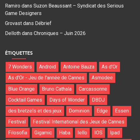
Ramiro
dans
Suzon Beaussant – Syndicat des Serious
Game Designers
Grovast
dans
Débrief
Delloth
dans
Chroniques – Juin 2026
ÉTIQUETTES
7 Wonders
Android
Antoine Bauza
As d'Or
As d'Or - Jeu de l'année de Cannes
Asmodee
Blue Orange
Bruno Cathala
Carcassonne
Cocktail Games
Days of Wonder
DBDJ
des bretzels et des jeux
Dominion
Edge
Essen
Festival
Festival International des Jeux de Cannes
Filosofia
Gigamic
Haba
Iello
IOS
Ipad