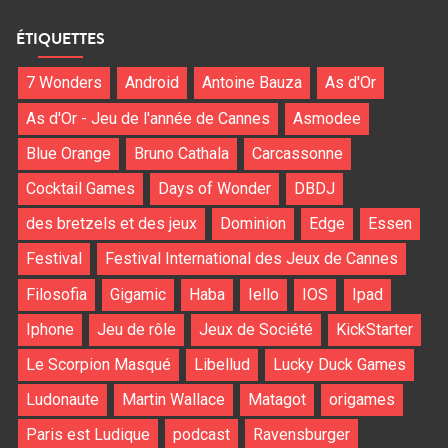
ÉTIQUETTES
7 Wonders
Android
Antoine Bauza
As d'Or
As d'Or - Jeu de l'année de Cannes
Asmodee
Blue Orange
Bruno Cathala
Carcassonne
Cocktail Games
Days of Wonder
DBDJ
des bretzels et des jeux
Dominion
Edge
Essen
Festival
Festival International des Jeux de Cannes
Filosofia
Gigamic
Haba
Iello
IOS
Ipad
Iphone
Jeu de rôle
Jeux de Société
KickStarter
Le Scorpion Masqué
Libellud
Lucky Duck Games
Ludonaute
Martin Wallace
Matagot
origames
Paris est Ludique
podcast
Ravensburger