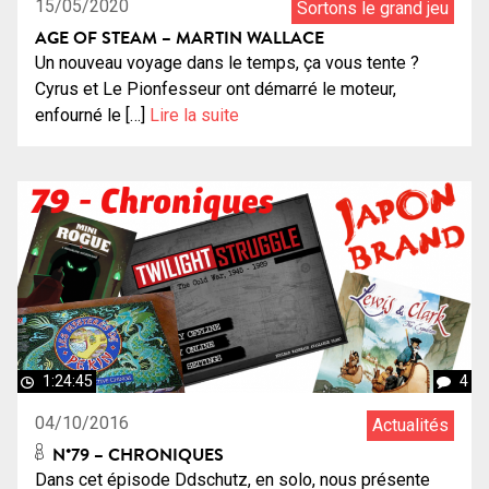
15/05/2020
Sortons le grand jeu
AGE OF STEAM – MARTIN WALLACE
Un nouveau voyage dans le temps, ça vous tente ?
Cyrus et Le Pionfesseur ont démarré le moteur,
enfourné le […]
Lire la suite
1:24:45
4
04/10/2016
Actualités
N°79 – CHRONIQUES
Dans cet épisode Ddschutz, en solo, nous présente