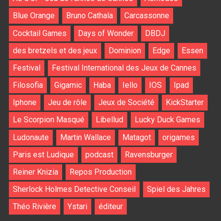
Blue Orange
Bruno Cathala
Carcassonne
Cocktail Games
Days of Wonder
DBDJ
des bretzels et des jeux
Dominion
Edge
Essen
Festival
Festival International des Jeux de Cannes
Filosofia
Gigamic
Haba
Iello
IOS
Ipad
Iphone
Jeu de rôle
Jeux de Société
KickStarter
Le Scorpion Masqué
Libellud
Lucky Duck Games
Ludonaute
Martin Wallace
Matagot
origames
Paris est Ludique
podcast
Ravensburger
Reiner Knizia
Repos Production
Sherlock Holmes Detective Conseil
Spiel des Jahres
Théo Rivière
Ystari
éditeur