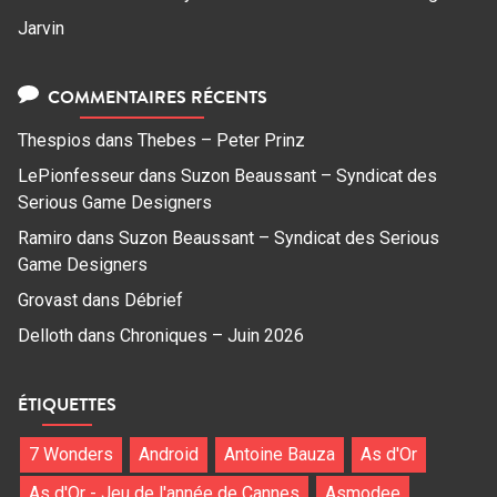
Jarvin
COMMENTAIRES RÉCENTS
Thespios
dans
Thebes – Peter Prinz
LePionfesseur
dans
Suzon Beaussant – Syndicat des
Serious Game Designers
Ramiro
dans
Suzon Beaussant – Syndicat des Serious
Game Designers
Grovast
dans
Débrief
Delloth
dans
Chroniques – Juin 2026
ÉTIQUETTES
7 Wonders
Android
Antoine Bauza
As d'Or
As d'Or - Jeu de l'année de Cannes
Asmodee