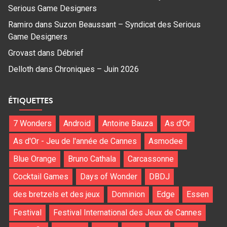
Serious Game Designers
Ramiro
dans
Suzon Beaussant – Syndicat des Serious
Game Designers
Grovast
dans
Débrief
Delloth
dans
Chroniques – Juin 2026
ÉTIQUETTES
7 Wonders
Android
Antoine Bauza
As d'Or
As d'Or - Jeu de l'année de Cannes
Asmodee
Blue Orange
Bruno Cathala
Carcassonne
Cocktail Games
Days of Wonder
DBDJ
des bretzels et des jeux
Dominion
Edge
Essen
Festival
Festival International des Jeux de Cannes