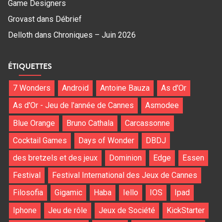
Game Designers
Grovast
dans
Débrief
Delloth
dans
Chroniques – Juin 2026
ÉTIQUETTES
7 Wonders
Android
Antoine Bauza
As d'Or
As d'Or - Jeu de l'année de Cannes
Asmodee
Blue Orange
Bruno Cathala
Carcassonne
Cocktail Games
Days of Wonder
DBDJ
des bretzels et des jeux
Dominion
Edge
Essen
Festival
Festival International des Jeux de Cannes
Filosofia
Gigamic
Haba
Iello
IOS
Ipad
Iphone
Jeu de rôle
Jeux de Société
KickStarter