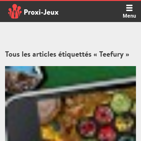
Skip
to
Menu
content
Proxi Jeux - Le podcast qui vous parle de jeux de société
Tous les articles étiquettés « Teefury »