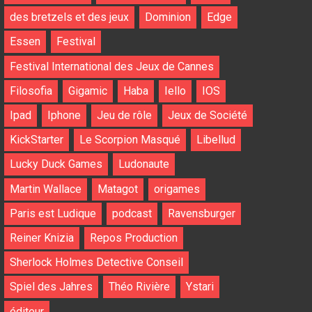
des bretzels et des jeux
Dominion
Edge
Essen
Festival
Festival International des Jeux de Cannes
Filosofia
Gigamic
Haba
Iello
IOS
Ipad
Iphone
Jeu de rôle
Jeux de Société
KickStarter
Le Scorpion Masqué
Libellud
Lucky Duck Games
Ludonaute
Martin Wallace
Matagot
origames
Paris est Ludique
podcast
Ravensburger
Reiner Knizia
Repos Production
Sherlock Holmes Detective Conseil
Spiel des Jahres
Théo Rivière
Ystari
éditeur