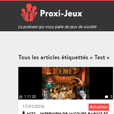
Skip
to
content
Proxi Jeux - Le podcast qui vous parle de jeux de soc
Le podcast qui vous parle de jeux de société
Tous les articles étiquettés « Test »
1:11:20
3
17/01/2016
Actualités
N°72 – INTERVIEW DE JACQUES BARIOT ET