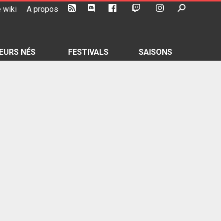
 wiki
A propos
EURS NÉS
FESTIVALS
SAISONS