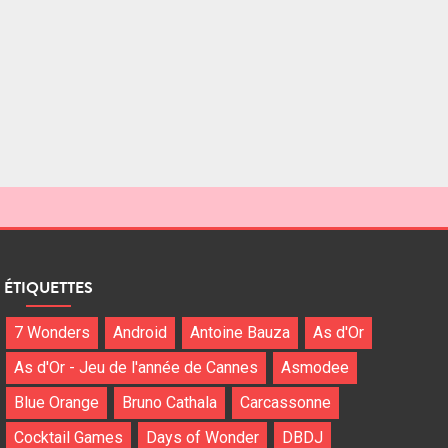
ÉTIQUETTES
7 Wonders
Android
Antoine Bauza
As d'Or
As d'Or - Jeu de l'année de Cannes
Asmodee
Blue Orange
Bruno Cathala
Carcassonne
Cocktail Games
Days of Wonder
DBDJ