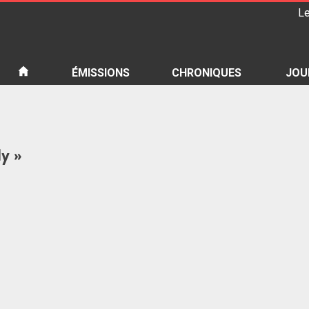
Le
iété
ÉMISSIONS
CHRONIQUES
JOU
ly »