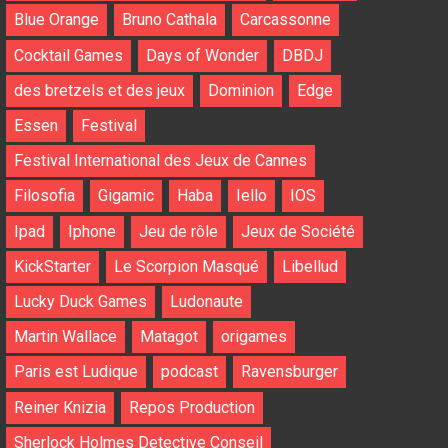
Blue Orange
Bruno Cathala
Carcassonne
Cocktail Games
Days of Wonder
DBDJ
des bretzels et des jeux
Dominion
Edge
Essen
Festival
Festival International des Jeux de Cannes
Filosofia
Gigamic
Haba
Iello
IOS
Ipad
Iphone
Jeu de rôle
Jeux de Société
KickStarter
Le Scorpion Masqué
Libellud
Lucky Duck Games
Ludonaute
Martin Wallace
Matagot
origames
Paris est Ludique
podcast
Ravensburger
Reiner Knizia
Repos Production
Sherlock Holmes Detective Conseil