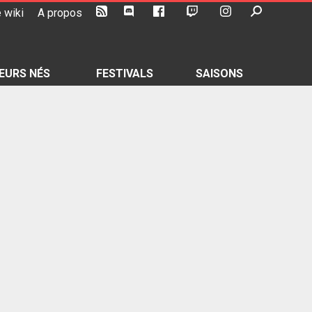
 wiki
A propos
EURS NÉS
FESTIVALS
SAISONS