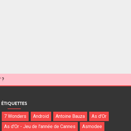
" ?
ÉTIQUETTES
7 Wonders
Android
Antoine Bauza
As d'Or
As d'Or - Jeu de l'année de Cannes
Asmodee