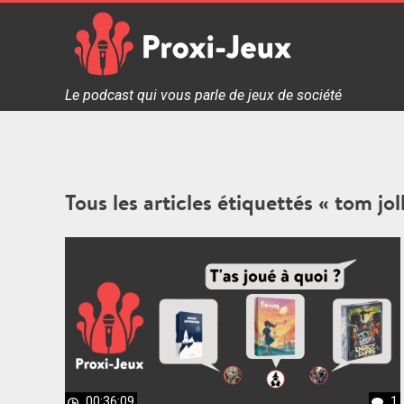
Skip
to
content
Proxi Jeux - Le podcast qui vous parle de jeux de soc
Le podcast qui vous parle de jeux de société
Tous les articles étiquettés « tom jol
00:36:09
1