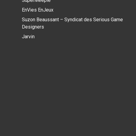
SuperMeeple
EnVies EnJeux
Suzon Beaussant – Syndicat des Serious Game
Designers
Jarvin