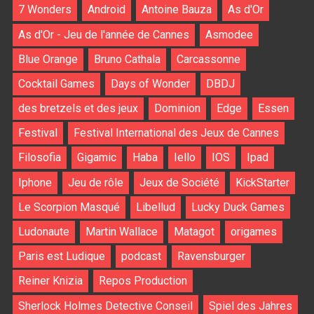
7 Wonders
Android
Antoine Bauza
As d'Or
As d'Or - Jeu de l'année de Cannes
Asmodee
Blue Orange
Bruno Cathala
Carcassonne
Cocktail Games
Days of Wonder
DBDJ
des bretzels et des jeux
Dominion
Edge
Essen
Festival
Festival International des Jeux de Cannes
Filosofia
Gigamic
Haba
Iello
IOS
Ipad
Iphone
Jeu de rôle
Jeux de Société
KickStarter
Le Scorpion Masqué
Libellud
Lucky Duck Games
Ludonaute
Martin Wallace
Matagot
origames
Paris est Ludique
podcast
Ravensburger
Reiner Knizia
Repos Production
Sherlock Holmes Detective Conseil
Spiel des Jahres