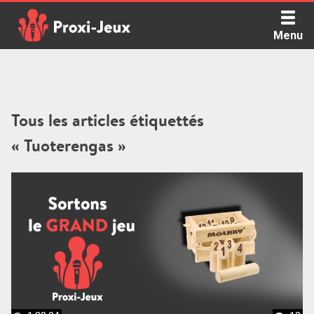
Skip
to
Menu
content
Proxi Jeux - Le podcast qui vous parle de jeux de société
Tous les articles étiquettés
« Tuoterengas »