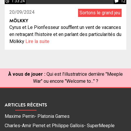
1:33:24
12
20/09/2024
Sortons le grand jeu
MÖLKKY
Cyrus et Le Pionfesseur soufflent un vent de vacances
en retraçant l'histoire et en parlant des particularités du
Mölkky
Lire la suite
À vous de jouer :
Qui est l'illustratrice derrière "Meeple
War" ou encore "Welcome to..." ?
ARTICLES RÉCENTS
Maxime Perrin- Platonia Games
Charles-Amir Perret et Philippe Gallois- SuperMeeple