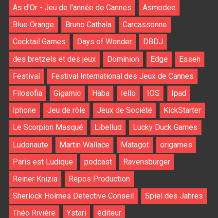
As d'Or - Jeu de l'année de Cannes
Asmodee
Blue Orange
Bruno Cathala
Carcassonne
Cocktail Games
Days of Wonder
DBDJ
des bretzels et des jeux
Dominion
Edge
Essen
Festival
Festival International des Jeux de Cannes
Filosofia
Gigamic
Haba
Iello
IOS
Ipad
Iphone
Jeu de rôle
Jeux de Société
KickStarter
Le Scorpion Masqué
Libellud
Lucky Duck Games
Ludonaute
Martin Wallace
Matagot
origames
Paris est Ludique
podcast
Ravensburger
Reiner Knizia
Repos Production
Sherlock Holmes Detective Conseil
Spiel des Jahres
Théo Rivière
Ystari
éditeur