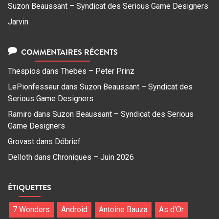
Suzon Beaussant – Syndicat des Serious Game Designers
Jarvin
COMMENTAIRES RÉCENTS
Thespios
dans
Thebes – Peter Prinz
LePionfesseur
dans
Suzon Beaussant – Syndicat des
Serious Game Designers
Ramiro
dans
Suzon Beaussant – Syndicat des Serious
Game Designers
Grovast
dans
Débrief
Delloth
dans
Chroniques – Juin 2026
ÉTIQUETTES
7 Wonders
Android
Antoine Bauza
As d'Or