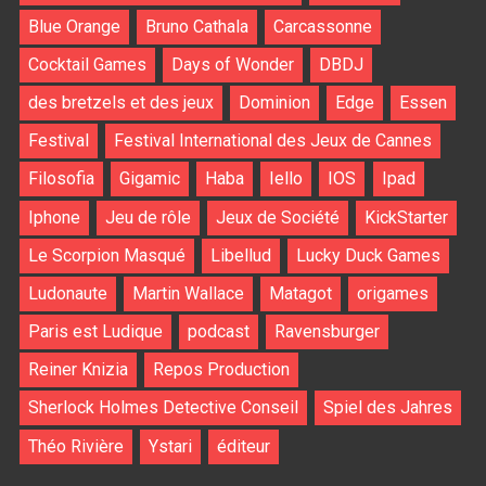
Blue Orange
Bruno Cathala
Carcassonne
Cocktail Games
Days of Wonder
DBDJ
des bretzels et des jeux
Dominion
Edge
Essen
Festival
Festival International des Jeux de Cannes
Filosofia
Gigamic
Haba
Iello
IOS
Ipad
Iphone
Jeu de rôle
Jeux de Société
KickStarter
Le Scorpion Masqué
Libellud
Lucky Duck Games
Ludonaute
Martin Wallace
Matagot
origames
Paris est Ludique
podcast
Ravensburger
Reiner Knizia
Repos Production
Sherlock Holmes Detective Conseil
Spiel des Jahres
Théo Rivière
Ystari
éditeur