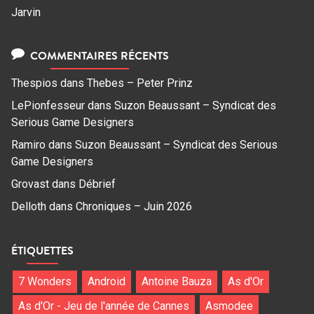
Jarvin
COMMENTAIRES RÉCENTS
Thespios
dans
Thebes – Peter Prinz
LePionfesseur
dans
Suzon Beaussant – Syndicat des
Serious Game Designers
Ramiro
dans
Suzon Beaussant – Syndicat des Serious
Game Designers
Grovast
dans
Débrief
Delloth
dans
Chroniques – Juin 2026
ÉTIQUETTES
7 Wonders
Android
Antoine Bauza
As d'Or
As d'Or - Jeu de l'année de Cannes
Asmodee