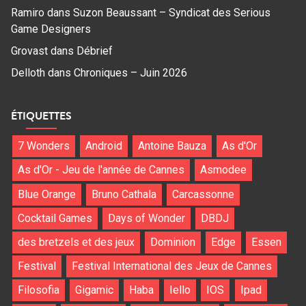
Ramiro
dans
Suzon Beaussant – Syndicat des Serious
Game Designers
Grovast
dans
Débrief
Delloth
dans
Chroniques – Juin 2026
ÉTIQUETTES
7 Wonders
Android
Antoine Bauza
As d'Or
As d'Or - Jeu de l'année de Cannes
Asmodee
Blue Orange
Bruno Cathala
Carcassonne
Cocktail Games
Days of Wonder
DBDJ
des bretzels et des jeux
Dominion
Edge
Essen
Festival
Festival International des Jeux de Cannes
Filosofia
Gigamic
Haba
Iello
IOS
Ipad