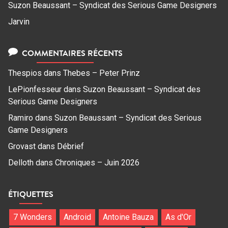
Suzon Beaussant – Syndicat des Serious Game Designers
Jarvin
COMMENTAIRES RÉCENTS
Thespios
dans
Thebes – Peter Prinz
LePionfesseur
dans
Suzon Beaussant – Syndicat des
Serious Game Designers
Ramiro
dans
Suzon Beaussant – Syndicat des Serious
Game Designers
Grovast
dans
Débrief
Delloth
dans
Chroniques – Juin 2026
ÉTIQUETTES
7 Wonders
Android
Antoine Bauza
As d'Or