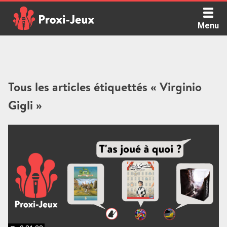
Skip
to
Menu
content
Proxi Jeux - Le podcast qui vous parle de jeux de société
Tous les articles étiquettés « Virginio
Gigli »