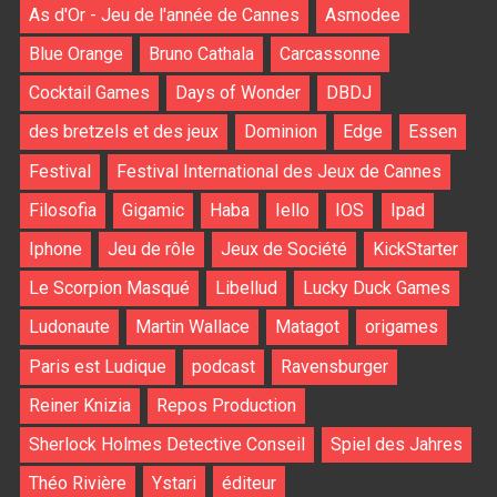
As d'Or - Jeu de l'année de Cannes
Asmodee
Blue Orange
Bruno Cathala
Carcassonne
Cocktail Games
Days of Wonder
DBDJ
des bretzels et des jeux
Dominion
Edge
Essen
Festival
Festival International des Jeux de Cannes
Filosofia
Gigamic
Haba
Iello
IOS
Ipad
Iphone
Jeu de rôle
Jeux de Société
KickStarter
Le Scorpion Masqué
Libellud
Lucky Duck Games
Ludonaute
Martin Wallace
Matagot
origames
Paris est Ludique
podcast
Ravensburger
Reiner Knizia
Repos Production
Sherlock Holmes Detective Conseil
Spiel des Jahres
Théo Rivière
Ystari
éditeur