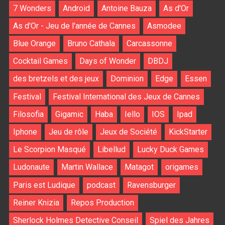
7 Wonders
Android
Antoine Bauza
As d'Or
As d'Or - Jeu de l'année de Cannes
Asmodee
Blue Orange
Bruno Cathala
Carcassonne
Cocktail Games
Days of Wonder
DBDJ
des bretzels et des jeux
Dominion
Edge
Essen
Festival
Festival International des Jeux de Cannes
Filosofia
Gigamic
Haba
Iello
IOS
Ipad
Iphone
Jeu de rôle
Jeux de Société
KickStarter
Le Scorpion Masqué
Libellud
Lucky Duck Games
Ludonaute
Martin Wallace
Matagot
origames
Paris est Ludique
podcast
Ravensburger
Reiner Knizia
Repos Production
Sherlock Holmes Detective Conseil
Spiel des Jahres