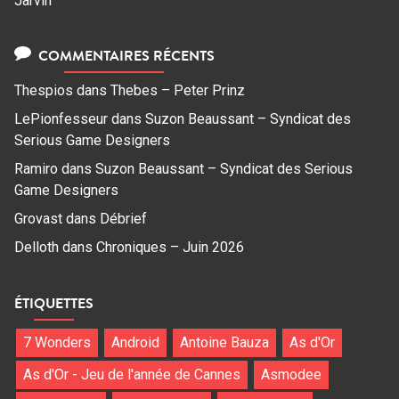
Jarvin
COMMENTAIRES RÉCENTS
Thespios
dans
Thebes – Peter Prinz
LePionfesseur
dans
Suzon Beaussant – Syndicat des
Serious Game Designers
Ramiro
dans
Suzon Beaussant – Syndicat des Serious
Game Designers
Grovast
dans
Débrief
Delloth
dans
Chroniques – Juin 2026
ÉTIQUETTES
7 Wonders
Android
Antoine Bauza
As d'Or
As d'Or - Jeu de l'année de Cannes
Asmodee