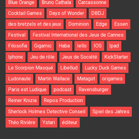
Blue Orange
Bruno Cathala
Carcassonne
Cocktail Games
Days of Wonder
DBDJ
des bretzels et des jeux
Dominion
Edge
Essen
Festival
Festival International des Jeux de Cannes
Filosofia
Gigamic
Haba
Iello
IOS
Ipad
Iphone
Jeu de rôle
Jeux de Société
KickStarter
Le Scorpion Masqué
Libellud
Lucky Duck Games
Ludonaute
Martin Wallace
Matagot
origames
Paris est Ludique
podcast
Ravensburger
Reiner Knizia
Repos Production
Sherlock Holmes Detective Conseil
Spiel des Jahres
Théo Rivière
Ystari
éditeur