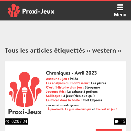
Skip
to
Menu
content
Proxi Jeux - Le podcast qui vous parle de jeux de société
Tous les articles étiquettés « western »
02:07:34
13