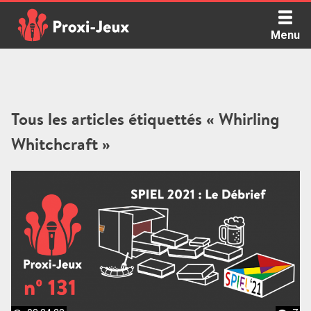
Skip
to
Menu
content
Proxi Jeux - Le podcast qui vous parle de jeux de société
Tous les articles étiquettés « Whirling
Whitchcraft »