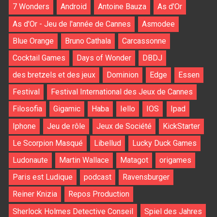
7 Wonders
Android
Antoine Bauza
As d'Or
As d'Or - Jeu de l'année de Cannes
Asmodee
Blue Orange
Bruno Cathala
Carcassonne
Cocktail Games
Days of Wonder
DBDJ
des bretzels et des jeux
Dominion
Edge
Essen
Festival
Festival International des Jeux de Cannes
Filosofia
Gigamic
Haba
Iello
IOS
Ipad
Iphone
Jeu de rôle
Jeux de Société
KickStarter
Le Scorpion Masqué
Libellud
Lucky Duck Games
Ludonaute
Martin Wallace
Matagot
origames
Paris est Ludique
podcast
Ravensburger
Reiner Knizia
Repos Production
Sherlock Holmes Detective Conseil
Spiel des Jahres