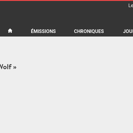
Le
iété
ÉMISSIONS
CHRONIQUES
JOU
Wolf »