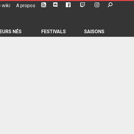
 wiki
A propos
EURS NÉS
FESTIVALS
SAISONS