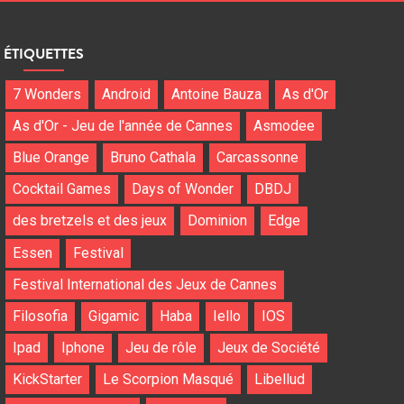
ÉTIQUETTES
7 Wonders
Android
Antoine Bauza
As d'Or
As d'Or - Jeu de l'année de Cannes
Asmodee
Blue Orange
Bruno Cathala
Carcassonne
Cocktail Games
Days of Wonder
DBDJ
des bretzels et des jeux
Dominion
Edge
Essen
Festival
Festival International des Jeux de Cannes
Filosofia
Gigamic
Haba
Iello
IOS
Ipad
Iphone
Jeu de rôle
Jeux de Société
KickStarter
Le Scorpion Masqué
Libellud