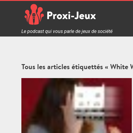
Skip
to
content
Proxi Jeux - Le podcast qui vous parle de jeux de soc
Le podcast qui vous parle de jeux de société
Tous les articles étiquettés « White 