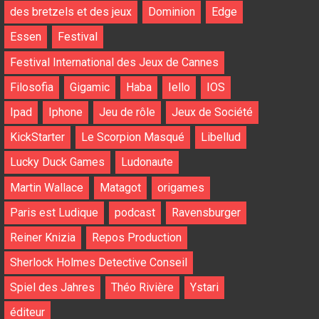
des bretzels et des jeux
Dominion
Edge
Essen
Festival
Festival International des Jeux de Cannes
Filosofia
Gigamic
Haba
Iello
IOS
Ipad
Iphone
Jeu de rôle
Jeux de Société
KickStarter
Le Scorpion Masqué
Libellud
Lucky Duck Games
Ludonaute
Martin Wallace
Matagot
origames
Paris est Ludique
podcast
Ravensburger
Reiner Knizia
Repos Production
Sherlock Holmes Detective Conseil
Spiel des Jahres
Théo Rivière
Ystari
éditeur