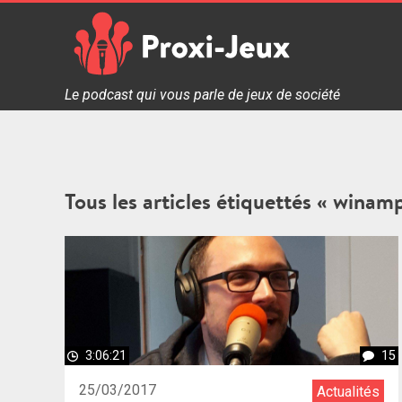
Skip
to
content
Proxi Jeux - Le podcast qui vous parle de jeux de soc
Le podcast qui vous parle de jeux de société
Tous les articles étiquettés « winam
3:06:21
15
25/03/2017
Actualités