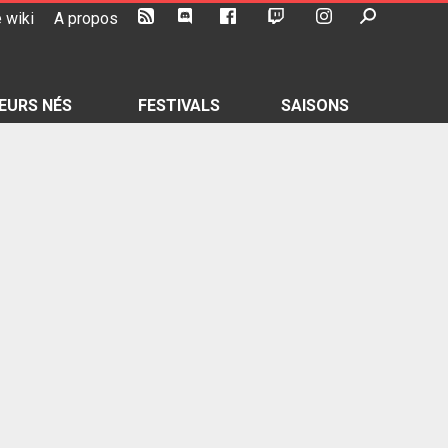
 wiki
A propos
EURS NÉS
FESTIVALS
SAISONS