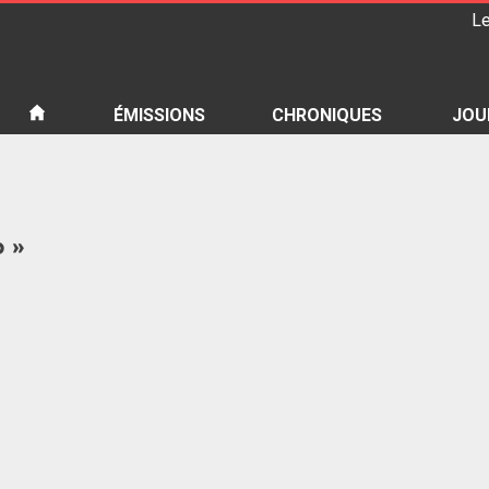
Le
iété
ÉMISSIONS
CHRONIQUES
JOU
p »