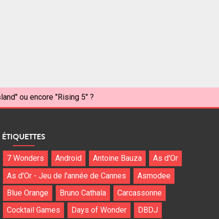
sland" ou encore "Rising 5" ?
ÉTIQUETTES
7 Wonders
Android
Antoine Bauza
As d'Or
As d'Or - Jeu de l'année de Cannes
Asmodee
Blue Orange
Bruno Cathala
Carcassonne
Cocktail Games
Days of Wonder
DBDJ