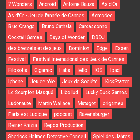
7 Wonders
Android
Antoine Bauza
As d'Or
As d'Or - Jeu de l'année de Cannes
Asmodee
Blue Orange
Bruno Cathala
Carcassonne
Cocktail Games
Days of Wonder
DBDJ
des bretzels et des jeux
Dominion
Edge
Essen
Festival
Festival International des Jeux de Cannes
Filosofia
Gigamic
Haba
Iello
IOS
Ipad
Iphone
Jeu de rôle
Jeux de Société
KickStarter
Le Scorpion Masqué
Libellud
Lucky Duck Games
Ludonaute
Martin Wallace
Matagot
origames
Paris est Ludique
podcast
Ravensburger
Reiner Knizia
Repos Production
Sherlock Holmes Detective Conseil
Spiel des Jahres