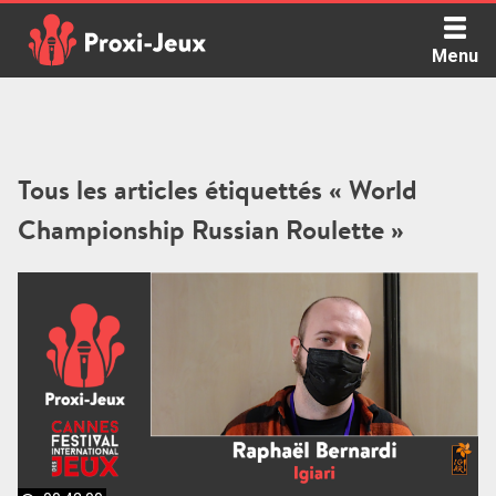
Skip
to
Menu
content
Proxi Jeux - Le podcast qui vous parle de jeux de société
Tous les articles étiquettés « World
Championship Russian Roulette »