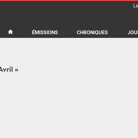
Le
iété
ÉMISSIONS
CHRONIQUES
JOU
Avril »