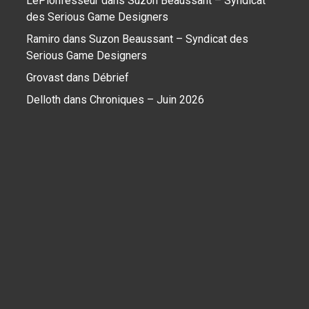
LePionfesseur
dans
Suzon Beaussant – Syndicat
des Serious Game Designers
Ramiro
dans
Suzon Beaussant – Syndicat des
Serious Game Designers
Grovast
dans
Débrief
Delloth
dans
Chroniques – Juin 2026