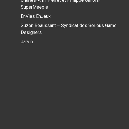
Charles-Amir Perret et Philippe Gallois-
SuperMeeple
EnVies EnJeux
Suzon Beaussant – Syndicat des Serious Game
Designers
Jarvin