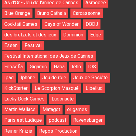
As d'Or - Jeu de l'année de Cannes
Asmodee
Blue Orange
Bruno Cathala
Carcassonne
Cocktail Games
Days of Wonder
DBDJ
des bretzels et des jeux
Dominion
Edge
Essen
Festival
Festival International des Jeux de Cannes
Filosofia
Gigamic
Haba
Iello
IOS
Ipad
Iphone
Jeu de rôle
Jeux de Société
KickStarter
Le Scorpion Masqué
Libellud
Lucky Duck Games
Ludonaute
Martin Wallace
Matagot
origames
Paris est Ludique
podcast
Ravensburger
Reiner Knizia
Repos Production