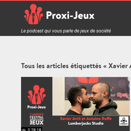
Skip
to
content
Proxi Jeux - Le podcast qui vous parle de jeux de soc
Le podcast qui vous parle de jeux de société
Tous les articles étiquettés « Xavier 
0:28:18