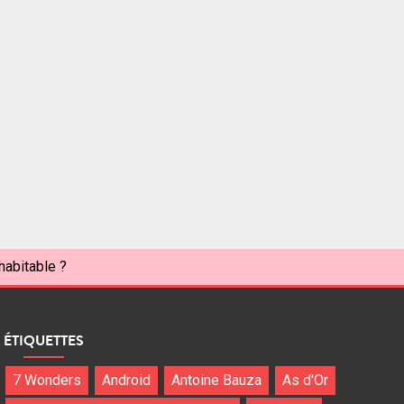
habitable ?
ÉTIQUETTES
7 Wonders
Android
Antoine Bauza
As d'Or