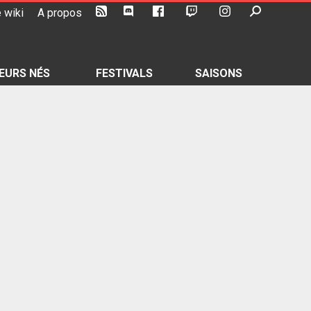
 wiki
A propos
EURS NÉS
FESTIVALS
SAISONS