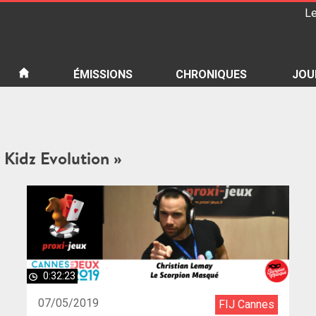
Le
iété
ÉMISSIONS
CHRONIQUES
JOU
e Kidz Evolution »
0:32:23
07/05/2019
FIJ Cannes