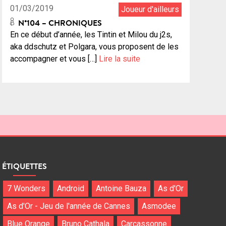
01/03/2019
Joueur d'ailleurs
N°104 – CHRONIQUES
En ce début d’année, les Tintin et Milou du j2s,
aka ddschutz et Polgara, vous proposent de les
accompagner et vous […]
Lire la suite
ÉTIQUETTES
7 Wonders
Android
Antoine Bauza
As d'Or
As d'Or - Jeu de l'année de Cannes
Asmodee
Blue Orange
Bruno Cathala
Carcassonne