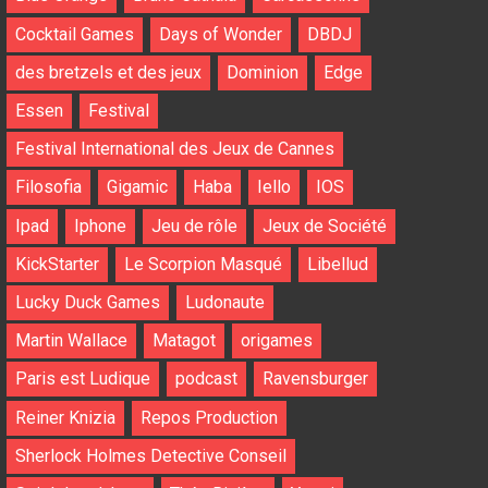
Cocktail Games
Days of Wonder
DBDJ
des bretzels et des jeux
Dominion
Edge
Essen
Festival
Festival International des Jeux de Cannes
Filosofia
Gigamic
Haba
Iello
IOS
Ipad
Iphone
Jeu de rôle
Jeux de Société
KickStarter
Le Scorpion Masqué
Libellud
Lucky Duck Games
Ludonaute
Martin Wallace
Matagot
origames
Paris est Ludique
podcast
Ravensburger
Reiner Knizia
Repos Production
Sherlock Holmes Detective Conseil