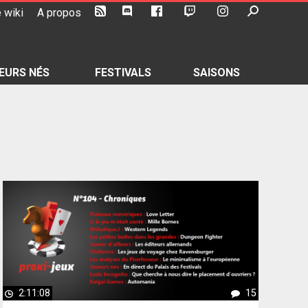
 wiki
A propos
EURS NÉS
FESTIVALS
SAISONS
2:11:08
15