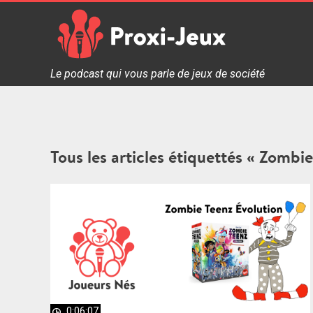
Skip
to
content
Proxi Jeux - Le podcast qui vous parle de jeux de soc
Le podcast qui vous parle de jeux de société
Tous les articles étiquettés « Zombi
0:06:07