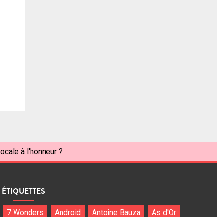
ocale à l'honneur ?
ÉTIQUETTES
7 Wonders
Android
Antoine Bauza
As d'Or