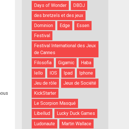
Days of Wonder
DBDJ
des bretzels et des jeux
Dominion
Edge
Essen
Festival
Festival International des Jeux
de Cannes
Filosofia
Gigamic
Haba
Iello
IOS
Ipad
Iphone
Jeu de rôle
Jeux de Société
 nous
KickStarter
Le Scorpion Masqué
Libellud
Lucky Duck Games
Ludonaute
Martin Wallace