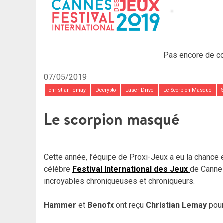
Pas encore de c
07/05/2019
christian lemay
Decrypto
Laser Drive
Le Scorpion Masqué
Le scorpion masqué
Cette année, l’équipe de Proxi-Jeux a eu la chance 
célèbre
Festival International des Jeux
de Cannes
incroyables chroniqueuses et chroniqueurs.
Hammer
et
Benofx
ont reçu
Christian Lemay
pour