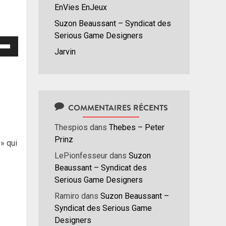
EnVies EnJeux
Suzon Beaussant – Syndicat des
Serious Game Designers
isez
Jarvin
hes
/bas
r
menter
COMMENTAIRES RÉCENTS
nuer
Thespios
dans
Thebes – Peter
Prinz
 » qui
ume.
LePionfesseur
dans
Suzon
Beaussant – Syndicat des
Serious Game Designers
Ramiro
dans
Suzon Beaussant –
Syndicat des Serious Game
Designers