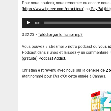
Pour nous soutenir, nous remercier ou encore nous 
(
https://www.tipeee.com/proxi-jeux
) ou
PayPal
(
htt
Lecteur
00:00
audio
0:32:23
-
Télécharger le fichier mp3
Vous pouvez « streamer » notre podcast ou
vous ab
Podcast dans iTunes et laissez-y un commentaire !
(gratuite) Podcast Addict
.
Christian est revenu avec nous sur la genèse de
Zo
était nommé pour l’As d’Or cette année à Cannes.