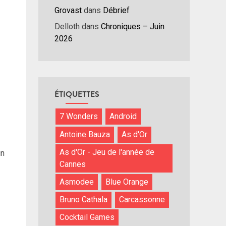
Grovast
dans
Débrief
Delloth
dans
Chroniques – Juin
2026
ÉTIQUETTES
7 Wonders
Android
Antoine Bauza
As d'Or
As d'Or - Jeu de l'année de
un
Cannes
Asmodee
Blue Orange
Bruno Cathala
Carcassonne
Cocktail Games