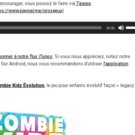
encourager, vous pouvez le faire via
Tipeee
ps://www.paypal.me/proxijeux
)
Util
00:00
les
flèc
haut
pou
onner à notre flux iTunes
. Si vous nous appréciez, notez notre
aug
 Sur Android, nous vous recommandons d’utiliser
l’application
ou
dimi
le
mbie Kidz Évolution
, le jeu pour enfants évolutif façon « legacy
vol