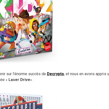
enir sur l’énorme succès de
Decrypto
, et nous en avons appris 
ulée «
Laser Drive
« .