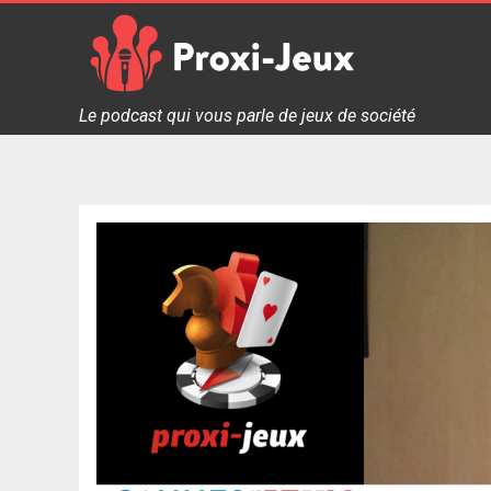
Skip
to
content
Proxi Jeux - Le podcast qui vous parle de jeux de soc
Le podcast qui vous parle de jeux de société