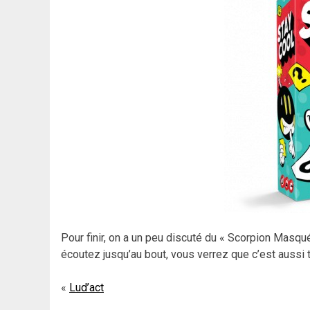
Pour finir, on a un peu discuté du « Scorpion Masqué »
écoutez jusqu’au bout, vous verrez que c’est aussi t
Navigation
Lud’act