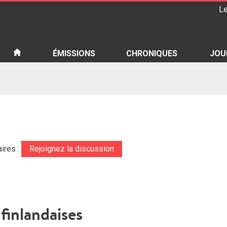
Le
iété
ÉMISSIONS
CHRONIQUES
JOU
ires :
Rejoignez la discussion
 finlandaises