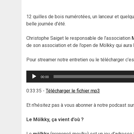
12 quilles de bois numérotées, un lanceur et quelq
belle journée d’été.
Christophe Saiget le responsable de l’association
de son association et de l’open de Mölkky qui aura 
Pour streamer notre entretien ou le télécharger c’est 
Lecteur
00:00
audio
0:33:35
-
Télécharger le fichier mp3
Et n’hésitez pas à vous abonner à notre podcast sur
Le Mölkky, ça vient d’où ?
Le
mölkky
(prononcé meulku) est un jeu d’adresse f