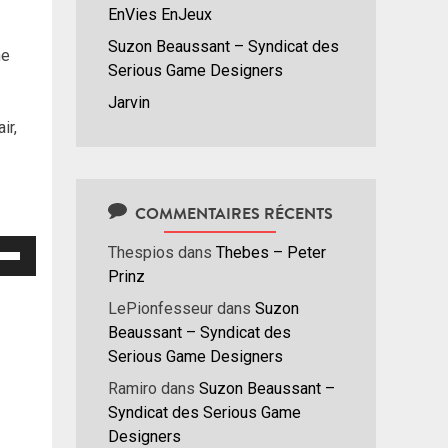
EnVies EnJeux
Suzon Beaussant – Syndicat des
ne
Serious Game Designers
Jarvin
ir,
COMMENTAIRES RÉCENTS
isez
Thespios
dans
Thebes – Peter
Prinz
hes
LePionfesseur
dans
Suzon
/bas
Beaussant – Syndicat des
r
Serious Game Designers
menter
Ramiro
dans
Suzon Beaussant –
Syndicat des Serious Game
nuer
Designers