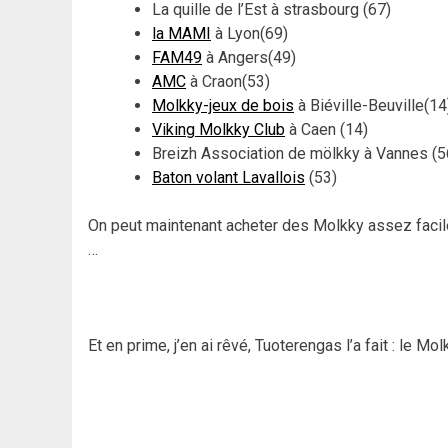
La quille de l’Est à strasbourg (67)
la MAMI
à Lyon(69)
FAM49
à Angers(49)
AMC
à Craon(53)
Molkky-jeux de bois
à Biéville-Beuville(14
Viking Molkky Club
à Caen (14)
Breizh Association de mölkky à Vannes (5
Baton volant Lavallois
(53)
On peut maintenant acheter des Molkky assez facilem
…
Et en prime, j’en ai rêvé, Tuoterengas l’a fait : le Mo