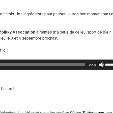
ues amis : les ingrédients pour passer un très bon moment par u
Molkky Association
à Nantes m’a parlé de ce jeu-sport de plein a
lieu le 3 et 4 septembre prochain.
ici :
Util
00:00
les
flèc
haut
pou
 Itunes !
aug
ou
dimi
le
inlandais. Il a été créé dans les années 90 par
Tuoterengas
, une