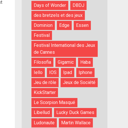
st
Days of Wonder
DBDJ
des bretzels et des jeux
Dominion
Edge
Essen
Festival
Festival International des Jeux
de Cannes
Filosofia
Gigamic
Haba
Iello
IOS
Ipad
Iphone
Jeu de rôle
Jeux de Société
KickStarter
Le Scorpion Masqué
Libellud
Lucky Duck Games
Ludonaute
Martin Wallace