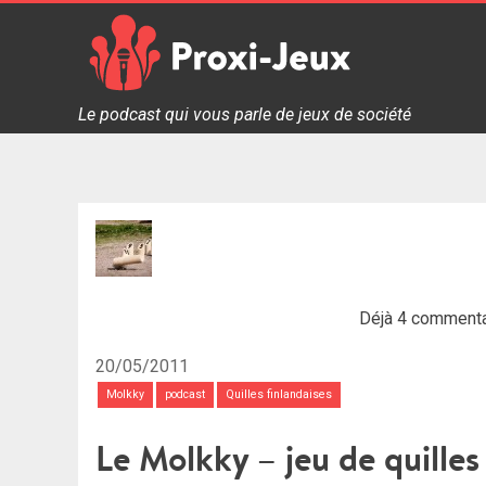
Skip
to
content
Proxi Jeux - Le podcast qui vous parle de jeux de soc
Le podcast qui vous parle de jeux de société
Déjà 4 commenta
20/05/2011
Molkky
podcast
Quilles finlandaises
Le Molkky – jeu de quilles