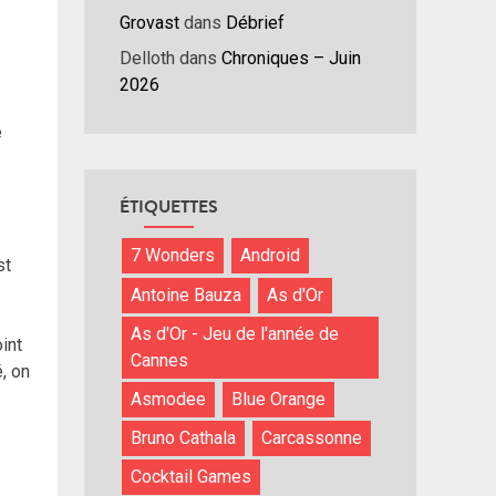
ume.
Grovast
dans
Débrief
Delloth
dans
Chroniques – Juin
2026
e
ÉTIQUETTES
7 Wonders
Android
st
Antoine Bauza
As d'Or
As d'Or - Jeu de l'année de
int
Cannes
, on
Asmodee
Blue Orange
Bruno Cathala
Carcassonne
Cocktail Games