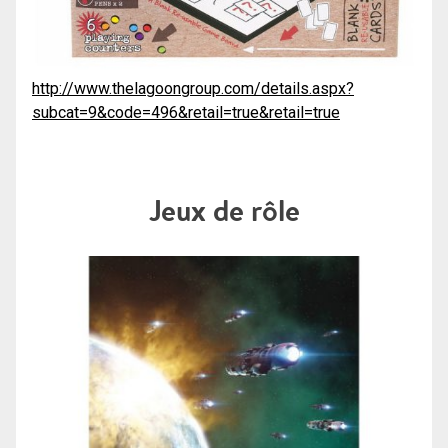
http://www.thelagoongroup.com/details.aspx?
subcat=9&code=496&retail=true&retail=true
Jeux de rôle