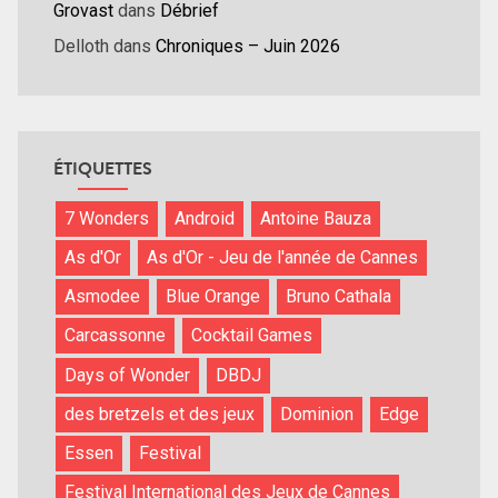
Grovast
dans
Débrief
Delloth
dans
Chroniques – Juin 2026
ÉTIQUETTES
7 Wonders
Android
Antoine Bauza
As d'Or
As d'Or - Jeu de l'année de Cannes
Asmodee
Blue Orange
Bruno Cathala
Carcassonne
Cocktail Games
Days of Wonder
DBDJ
des bretzels et des jeux
Dominion
Edge
Essen
Festival
Festival International des Jeux de Cannes