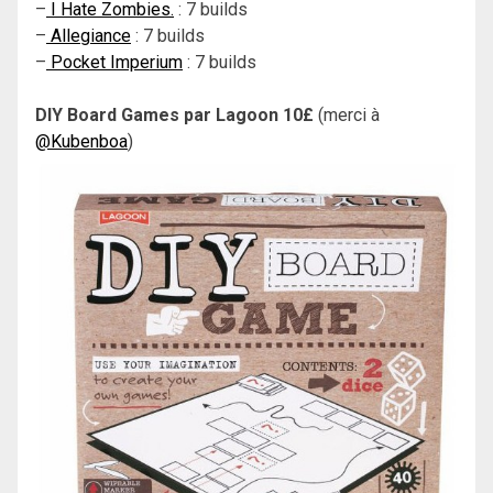
–
I Hate Zombies.
: 7 builds
–
Allegiance
: 7 builds
–
Pocket Imperium
: 7 builds
DIY Board Games par Lagoon 10£
(merci à
@Kubenboa
)