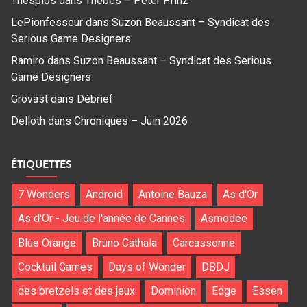
Thespios
dans
Thebes – Peter Prinz
LePionfesseur
dans
Suzon Beaussant – Syndicat des
Serious Game Designers
Ramiro
dans
Suzon Beaussant – Syndicat des Serious
Game Designers
Grovast
dans
Débrief
Delloth
dans
Chroniques – Juin 2026
ÉTIQUETTES
7 Wonders
Android
Antoine Bauza
As d'Or
As d'Or - Jeu de l'année de Cannes
Asmodee
Blue Orange
Bruno Cathala
Carcassonne
Cocktail Games
Days of Wonder
DBDJ
des bretzels et des jeux
Dominion
Edge
Essen