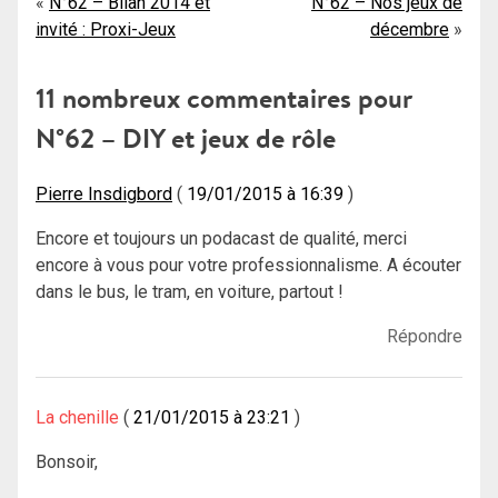
Navigation
N°62 – Bilan 2014 et
N°62 – Nos jeux de
invité : Proxi-Jeux
décembre
de
l’article
11 nombreux commentaires pour
N°62 – DIY et jeux de rôle
Pierre Insdigbord
19/01/2015 à 16:39
Encore et toujours un podacast de qualité, merci
encore à vous pour votre professionnalisme. A écouter
dans le bus, le tram, en voiture, partout !
Répondre
La chenille
21/01/2015 à 23:21
Bonsoir,