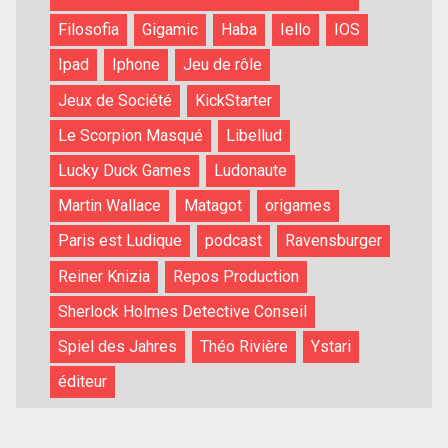
Filosofia
Gigamic
Haba
Iello
IOS
Ipad
Iphone
Jeu de rôle
Jeux de Société
KickStarter
Le Scorpion Masqué
Libellud
Lucky Duck Games
Ludonaute
Martin Wallace
Matagot
origames
Paris est Ludique
podcast
Ravensburger
Reiner Knizia
Repos Production
Sherlock Holmes Detective Conseil
Spiel des Jahres
Théo Rivière
Ystari
éditeur