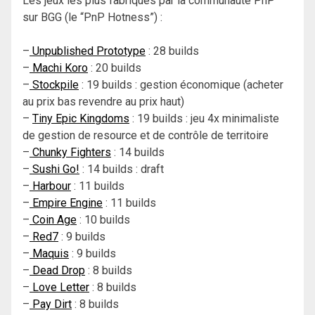
Les jeux les plus fabriqués par la communauté PnP
sur BGG (le “PnP Hotness”) :
–
Unpublished Prototype
: 28 builds
–
Machi Koro
: 20 builds
–
Stockpile
: 19 builds : gestion économique (acheter
au prix bas revendre au prix haut)
–
Tiny Epic Kingdoms
: 19 builds : jeu 4x minimaliste
de gestion de resource et de contrôle de territoire
–
Chunky Fighters
: 14 builds
–
Sushi Go!
: 14 builds : draft
–
Harbour
: 11 builds
–
Empire Engine
: 11 builds
–
Coin Age
: 10 builds
–
Red7
: 9 builds
–
Maquis
: 9 builds
–
Dead Drop
: 8 builds
–
Love Letter
: 8 builds
–
Pay Dirt
: 8 builds