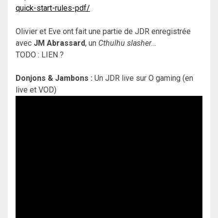
quick-start-rules-pdf/
Olivier et Eve ont fait une partie de JDR enregistrée
avec
JM Abrassard
, un
Cthulhu slasher
…
TODO : LIEN ?
Donjons & Jambons :
Un JDR live sur O gaming (en
live et VOD)