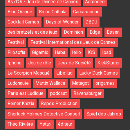
As d'Or - Jeu de l'année de Cannes
Asmodee
Blue Orange
Bruno Cathala
Carcassonne
Cocktail Games
Days of Wonder
DBDJ
des bretzels et des jeux
Dominion
Edge
Essen
Festival
Festival International des Jeux de Cannes
Filosofia
Gigamic
Haba
Iello
IOS
Ipad
Iphone
Jeu de rôle
Jeux de Société
KickStarter
Le Scorpion Masqué
Libellud
Lucky Duck Games
Ludonaute
Martin Wallace
Matagot
origames
Paris est Ludique
podcast
Ravensburger
Reiner Knizia
Repos Production
Sherlock Holmes Detective Conseil
Spiel des Jahres
Théo Rivière
Ystari
éditeur