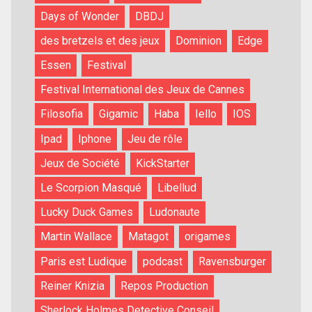
Days of Wonder
DBDJ
des bretzels et des jeux
Dominion
Edge
Essen
Festival
Festival International des Jeux de Cannes
Filosofia
Gigamic
Haba
Iello
IOS
Ipad
Iphone
Jeu de rôle
Jeux de Société
KickStarter
Le Scorpion Masqué
Libellud
Lucky Duck Games
Ludonaute
Martin Wallace
Matagot
origames
Paris est Ludique
podcast
Ravensburger
Reiner Knizia
Repos Production
Sherlock Holmes Detective Conseil