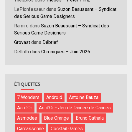
LePionfesseur
dans
Suzon Beaussant – Syndicat
des Serious Game Designers
Ramiro
dans
Suzon Beaussant – Syndicat des
Serious Game Designers
Grovast
dans
Débrief
Delloth
dans
Chroniques – Juin 2026
ÉTIQUETTES
7 Wonders
Android
Antoine Bauza
As d'Or
As d'Or - Jeu de l'année de Cannes
Asmodee
Blue Orange
Bruno Cathala
Carcassonne
Cocktail Games