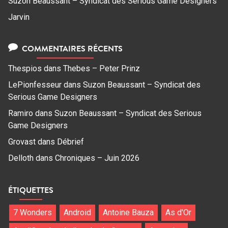
Suzon Beaussant – Syndicat des Serious Game Designers
Jarvin
COMMENTAIRES RÉCENTS
Thespios
dans
Thebes – Peter Prinz
LePionfesseur
dans
Suzon Beaussant – Syndicat des
Serious Game Designers
Ramiro
dans
Suzon Beaussant – Syndicat des Serious
Game Designers
Grovast
dans
Débrief
Delloth
dans
Chroniques – Juin 2026
ÉTIQUETTES
7 Wonders
Android
Antoine Bauza
As d'Or