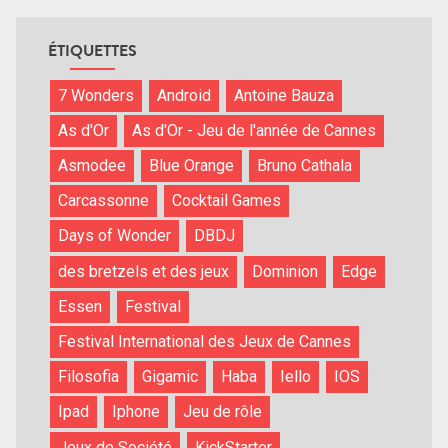
ÉTIQUETTES
7 Wonders
Android
Antoine Bauza
As d'Or
As d'Or - Jeu de l'année de Cannes
Asmodee
Blue Orange
Bruno Cathala
Carcassonne
Cocktail Games
Days of Wonder
DBDJ
des bretzels et des jeux
Dominion
Edge
Essen
Festival
Festival International des Jeux de Cannes
Filosofia
Gigamic
Haba
Iello
IOS
Ipad
Iphone
Jeu de rôle
Jeux de Société
KickStarter