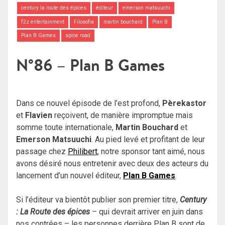
century la route des épices
éditeur
emerson matsuuchi
f2z entertainment
Filosofia
martin bouchard
Plan B
Plan B Games
spice road
N°86 – Plan B Games
Dans ce nouvel épisode de l’est profond,
Pèrekastor
et
Flavien
reçoivent, de manière impromptue mais
somme toute internationale,
Martin Bouchard
et
Emerson Matsuuchi
. Au pied levé et profitant de leur
passage chez
Philibert
, notre sponsor tant aimé, nous
avons désiré nous entretenir avec deux des acteurs du
lancement d’un nouvel éditeur,
Plan B Games
.
Si l’éditeur va bientôt publier son premier titre,
Century
: La Route des épices
– qui devrait arriver en juin dans
nos contrées – les personnes derrière Plan B sont de