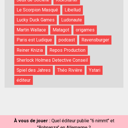
Le Scorpion Masqué
Libellud
Lucky Duck Games
Ludonaute
Martin Wallace
Matagot
origames
Paris est Ludique
podcast
Ravensburger
Reiner Knizia
Repos Production
Sherlock Holmes Detective Conseil
Spiel des Jahres
Théo Rivière
Ystari
éditeur
À vous de jouer :
Quel éditeur publie "6 nimmt" et
"Bohnanza" en Allemagne ?