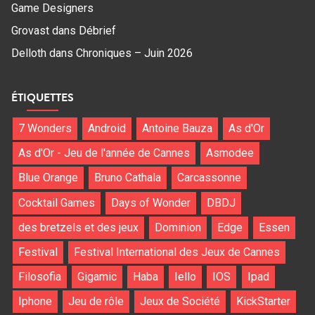
Game Designers
Grovast
dans
Débrief
Delloth
dans
Chroniques – Juin 2026
ÉTIQUETTES
7 Wonders
Android
Antoine Bauza
As d'Or
As d'Or - Jeu de l'année de Cannes
Asmodee
Blue Orange
Bruno Cathala
Carcassonne
Cocktail Games
Days of Wonder
DBDJ
des bretzels et des jeux
Dominion
Edge
Essen
Festival
Festival International des Jeux de Cannes
Filosofia
Gigamic
Haba
Iello
IOS
Ipad
Iphone
Jeu de rôle
Jeux de Société
KickStarter