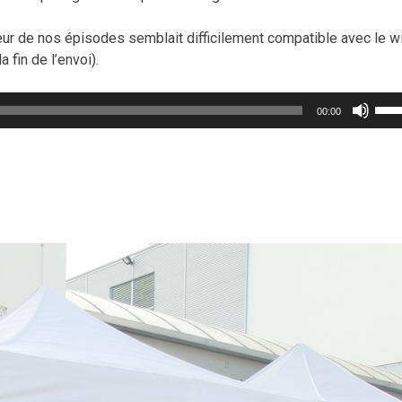
ueur de nos épisodes semblait difficilement compatible avec le wi
 fin de l’envoi).
Util
00:00
les
flèc
haut
pou
aug
ou
dimi
le
vol