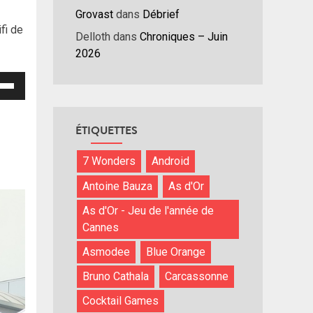
Grovast
dans
Débrief
fi de
Delloth
dans
Chroniques – Juin
2026
isez
hes
ÉTIQUETTES
/bas
r
7 Wonders
Android
menter
Antoine Bauza
As d'Or
nuer
As d'Or - Jeu de l'année de
Cannes
ume.
Asmodee
Blue Orange
Bruno Cathala
Carcassonne
Cocktail Games