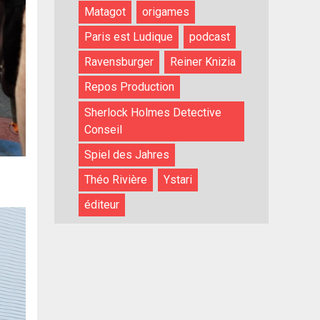
Matagot
origames
Paris est Ludique
podcast
Ravensburger
Reiner Knizia
Repos Production
Sherlock Holmes Detective
Conseil
Spiel des Jahres
Théo Rivière
Ystari
éditeur