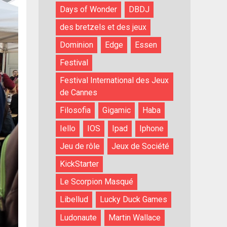
Days of Wonder
DBDJ
des bretzels et des jeux
Dominion
Edge
Essen
Festival
Festival International des Jeux
de Cannes
Filosofia
Gigamic
Haba
Iello
IOS
Ipad
Iphone
Jeu de rôle
Jeux de Société
KickStarter
Le Scorpion Masqué
Libellud
Lucky Duck Games
Ludonaute
Martin Wallace