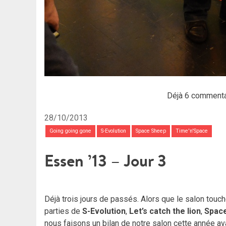
Déjà 6 commenta
28/10/2013
Going going gone
S-Evolution
Space Sheep
Time'n'Space
Essen ’13 – Jour 3
Déjà trois jours de passés. Alors que le salon touch
parties de
S-Evolution
,
Let’s catch the lion
,
Spac
nous faisons un bilan de notre salon cette année av