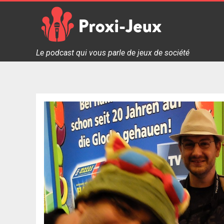
Skip
to
content
Proxi Jeux - Le podcast qui vous parle de jeux de soc
Le podcast qui vous parle de jeux de société