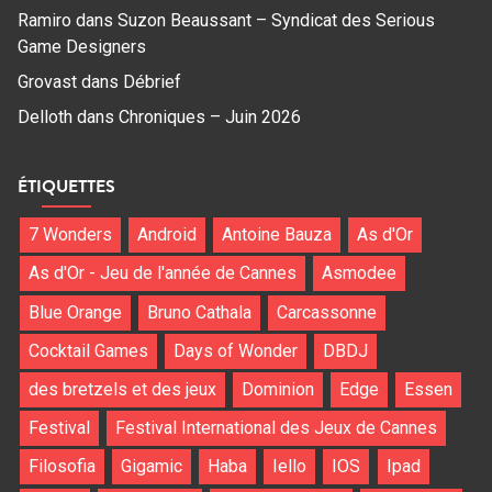
Ramiro
dans
Suzon Beaussant – Syndicat des Serious
Game Designers
Grovast
dans
Débrief
Delloth
dans
Chroniques – Juin 2026
ÉTIQUETTES
7 Wonders
Android
Antoine Bauza
As d'Or
As d'Or - Jeu de l'année de Cannes
Asmodee
Blue Orange
Bruno Cathala
Carcassonne
Cocktail Games
Days of Wonder
DBDJ
des bretzels et des jeux
Dominion
Edge
Essen
Festival
Festival International des Jeux de Cannes
Filosofia
Gigamic
Haba
Iello
IOS
Ipad