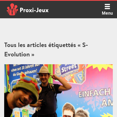
Skip
to
Menu
content
Proxi Jeux - Le podcast qui vous parle de jeux de société
Tous les articles étiquettés « S-
Evolution »