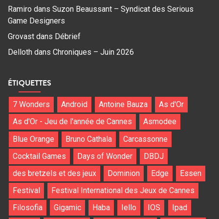
Ramiro
dans
Suzon Beaussant – Syndicat des Serious
Game Designers
Grovast
dans
Débrief
Delloth
dans
Chroniques – Juin 2026
ÉTIQUETTES
7 Wonders
Android
Antoine Bauza
As d'Or
As d'Or - Jeu de l'année de Cannes
Asmodee
Blue Orange
Bruno Cathala
Carcassonne
Cocktail Games
Days of Wonder
DBDJ
des bretzels et des jeux
Dominion
Edge
Essen
Festival
Festival International des Jeux de Cannes
Filosofia
Gigamic
Haba
Iello
IOS
Ipad