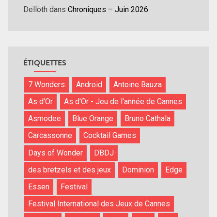
Delloth
dans
Chroniques – Juin 2026
ÉTIQUETTES
7 Wonders
Android
Antoine Bauza
As d'Or
As d'Or - Jeu de l'année de Cannes
Asmodee
Blue Orange
Bruno Cathala
Carcassonne
Cocktail Games
Days of Wonder
DBDJ
des bretzels et des jeux
Dominion
Edge
Essen
Festival
Festival International des Jeux de Cannes