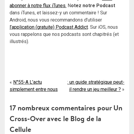
abonner à notre flux iTunes.
N
otez notre Podcast
dans iTunes, et laissez-y un commentaire ! Sur
Android, nous vous recommandons d’utiliser
l’application (gratuite) Podcast Addict
. Sur iOS, nous
vous rappelons que nos podcasts sont chapitrés (et
illustrés).
Navigation
N°55-A L’actu
: un guide stratégique peut-
simplement entre nous
il rendre un jeu meilleur ?
de
l’article
17 nombreux commentaires pour
Un
Cross-Over avec le Blog de la
Cellule