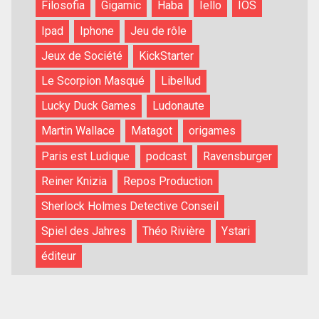
Filosofia
Gigamic
Haba
Iello
IOS
Ipad
Iphone
Jeu de rôle
Jeux de Société
KickStarter
Le Scorpion Masqué
Libellud
Lucky Duck Games
Ludonaute
Martin Wallace
Matagot
origames
Paris est Ludique
podcast
Ravensburger
Reiner Knizia
Repos Production
Sherlock Holmes Detective Conseil
Spiel des Jahres
Théo Rivière
Ystari
éditeur