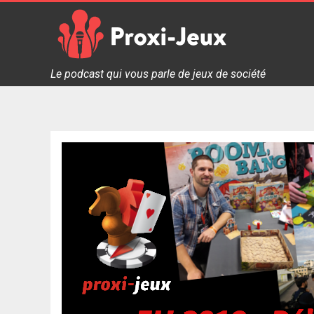
Skip
to
content
Proxi Jeux - Le podcast qui vous parle de jeux de soc
Le podcast qui vous parle de jeux de société