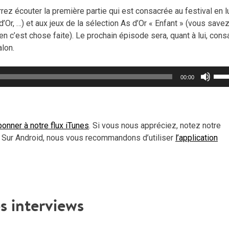
urrez écouter la première partie qui est consacrée au festival en l
d’Or, …) et aux jeux de la sélection As d’Or « Enfant » (vous save
en c’est chose faite). Le prochain épisode sera, quant à lui, cons
alon.
Util
00:00
les
flèc
haut
pou
onner à notre flux iTunes
. Si vous nous appréciez, notez notre
aug
 Sur Android, nous vous recommandons d’utiliser
l’application
ou
dimi
le
vol
s interviews