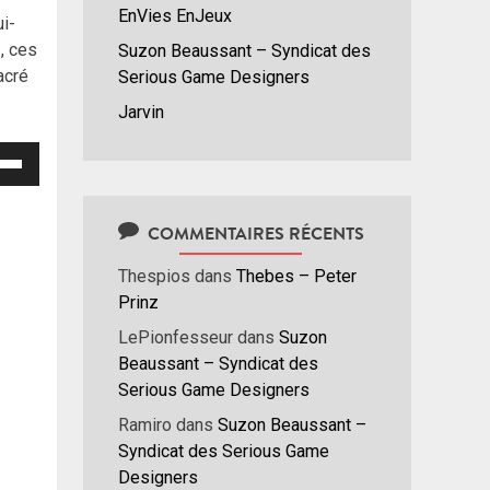
EnVies EnJeux
ui-
z, ces
Suzon Beaussant – Syndicat des
acré
Serious Game Designers
Jarvin
isez
hes
COMMENTAIRES RÉCENTS
/bas
r
Thespios
dans
Thebes – Peter
menter
Prinz
LePionfesseur
dans
Suzon
nuer
Beaussant – Syndicat des
Serious Game Designers
ume.
Ramiro
dans
Suzon Beaussant –
Syndicat des Serious Game
Designers