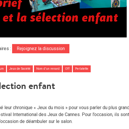
ires :
Rejoignez la discussion
oum
Jeux de Société
Nom d'un renard
Off
Perlatette
élection enfant
é leur chronique « Jeux du mois » pour vous parler du plus gran
Festival International des Jeux de Cannes. Pour l’occasion, ils son
 l’occasion de déambuler sur le salon.