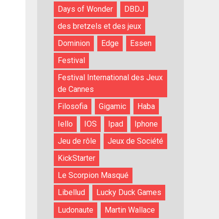
Days of Wonder
DBDJ
des bretzels et des jeux
Dominion
Edge
Essen
Festival
Festival International des Jeux
de Cannes
Filosofia
Gigamic
Haba
Iello
IOS
Ipad
Iphone
Jeu de rôle
Jeux de Société
KickStarter
Le Scorpion Masqué
Libellud
Lucky Duck Games
Ludonaute
Martin Wallace