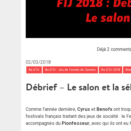
Déjà 2 commenta
02/03/2018
As d'Or
As d'Or - Jeu de l'année de Cannes
As d'Or 2018
Bo
Débrief – Le salon et la s
Comme l’année dernière,
Cyrus
et
Benofx
ont troqu
festivals français traitant des jeux de société : le 
accompagnés du
Pionfesseur
, avec qui ils ont eu