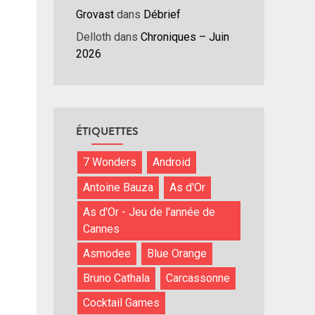
Grovast
dans
Débrief
Delloth
dans
Chroniques – Juin
2026
ÉTIQUETTES
7 Wonders
Android
Antoine Bauza
As d'Or
As d'Or - Jeu de l'année de
Cannes
Asmodee
Blue Orange
Bruno Cathala
Carcassonne
Cocktail Games