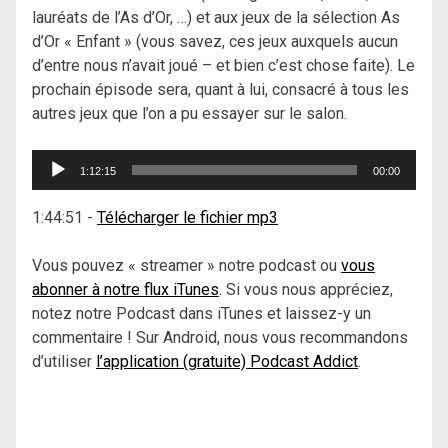
lauréats de l’As d’Or, …) et aux jeux de la sélection As
d’Or « Enfant » (vous savez, ces jeux auxquels aucun
d’entre nous n’avait joué – et bien c’est chose faite). Le
prochain épisode sera, quant à lui, consacré à tous les
autres jeux que l’on a pu essayer sur le salon.
Lecteur
1:12:15
00:00
audio
1:44:51
-
Télécharger le fichier mp3
Vous pouvez « streamer » notre podcast ou
vous
abonner à notre flux iTunes
. Si vous nous appréciez,
notez notre Podcast dans iTunes et laissez-y un
commentaire ! Sur Android, nous vous recommandons
d’utiliser
l’application (gratuite) Podcast Addict
.