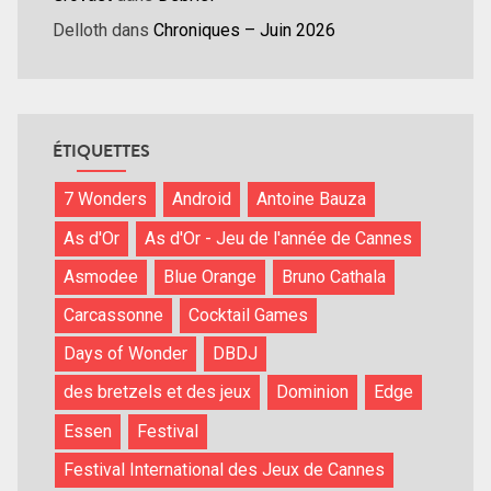
Delloth
dans
Chroniques – Juin 2026
ÉTIQUETTES
7 Wonders
Android
Antoine Bauza
As d'Or
As d'Or - Jeu de l'année de Cannes
Asmodee
Blue Orange
Bruno Cathala
Carcassonne
Cocktail Games
Days of Wonder
DBDJ
des bretzels et des jeux
Dominion
Edge
Essen
Festival
Festival International des Jeux de Cannes