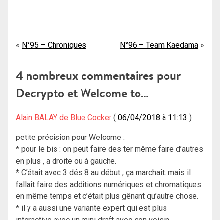
Navigation
N°95 – Chroniques
N°96 – Team Kaedama
de
4 nombreux commentaires pour
l’article
Decrypto et Welcome to…
Alain BALAY de Blue Cocker
06/04/2018 à 11:13
petite précision pour Welcome :
* pour le bis : on peut faire des ter même faire d’autres
en plus , a droite ou à gauche.
* C’était avec 3 dés 8 au début , ça marchait, mais il
fallait faire des additions numériques et chromatiques
en même temps et c’était plus gênant qu’autre chose.
* il y a aussi une variante expert qui est plus
interactive avec un mini draft avec son voisin.