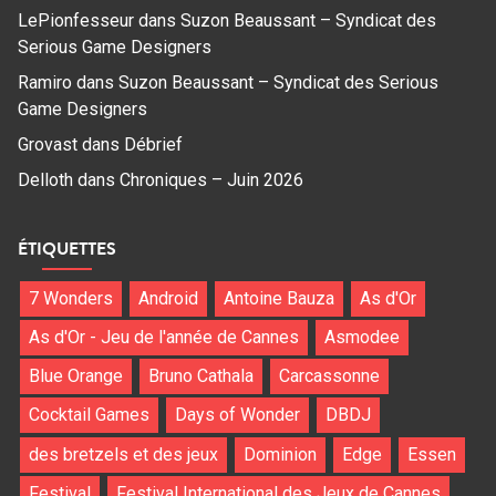
LePionfesseur
dans
Suzon Beaussant – Syndicat des
Serious Game Designers
Ramiro
dans
Suzon Beaussant – Syndicat des Serious
Game Designers
Grovast
dans
Débrief
Delloth
dans
Chroniques – Juin 2026
ÉTIQUETTES
7 Wonders
Android
Antoine Bauza
As d'Or
As d'Or - Jeu de l'année de Cannes
Asmodee
Blue Orange
Bruno Cathala
Carcassonne
Cocktail Games
Days of Wonder
DBDJ
des bretzels et des jeux
Dominion
Edge
Essen
Festival
Festival International des Jeux de Cannes