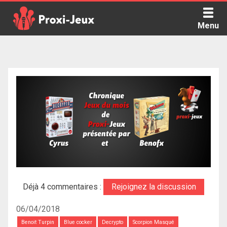
Skip
to
Menu
content
Proxi Jeux - Le podcast qui vous parle de jeux de société
Déjà 4 commentaires :
Rejoignez la discussion
06/04/2018
Benoit Turpin
Blue cocker
Decrypto
Scorpion Masqué