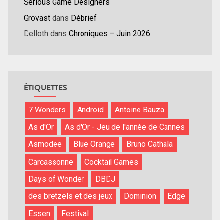
Serious Game Designers
Grovast
dans
Débrief
Delloth
dans
Chroniques – Juin 2026
ÉTIQUETTES
7 Wonders
Android
Antoine Bauza
As d'Or
As d'Or - Jeu de l'année de Cannes
Asmodee
Blue Orange
Bruno Cathala
Carcassonne
Cocktail Games
Days of Wonder
DBDJ
des bretzels et des jeux
Dominion
Edge
Essen
Festival