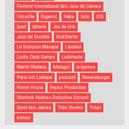
Festival International des Jeux de Cannes
Filosofia
Gigamic
Haba
Iello
IOS
Ipad
Iphone
Jeu de rôle
Jeux de Société
KickStarter
Le Scorpion Masqué
Libellud
Lucky Duck Games
Ludonaute
Martin Wallace
Matagot
origames
Paris est Ludique
podcast
Ravensburger
Reiner Knizia
Repos Production
Sherlock Holmes Detective Conseil
Spiel des Jahres
Théo Rivière
Ystari
éditeur