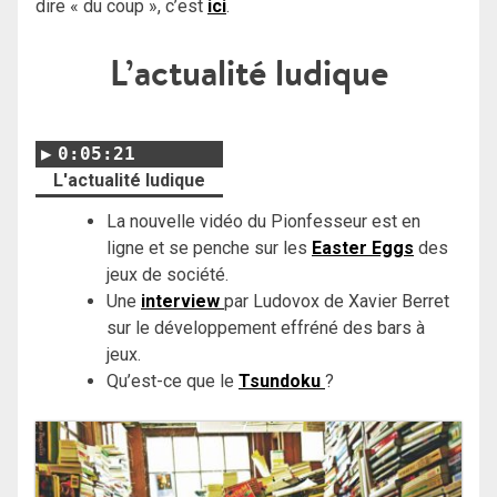
dire « du coup », c’est
ici
.
L’actualité ludique
0:05:21
L'actualité ludique
La nouvelle vidéo du Pionfesseur est en
ligne et se penche sur les
Easter Eggs
des
jeux de société.
Une
interview
par Ludovox de Xavier Berret
sur le développement effréné des bars à
jeux.
Qu’est-ce que le
Tsundoku
?