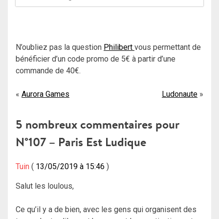
N’oubliez pas la question
Philibert
vous permettant de
bénéficier d’un code promo de 5€ à partir d’une
commande de 40€.
Navigation
Aurora Games
Ludonaute
de
5 nombreux commentaires pour
l’article
N°107 – Paris Est Ludique
Tuin
13/05/2019 à 15:46
Salut les loulous,
Ce qu’il y a de bien, avec les gens qui organisent des