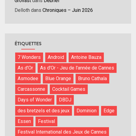
Grovast
dans
Débrief
Delloth
dans
Chroniques – Juin 2026
ÉTIQUETTES
7 Wonders
Android
Antoine Bauza
As d'Or
As d'Or - Jeu de l'année de Cannes
Asmodee
Blue Orange
Bruno Cathala
Carcassonne
Cocktail Games
Days of Wonder
DBDJ
des bretzels et des jeux
Dominion
Edge
Essen
Festival
Festival International des Jeux de Cannes