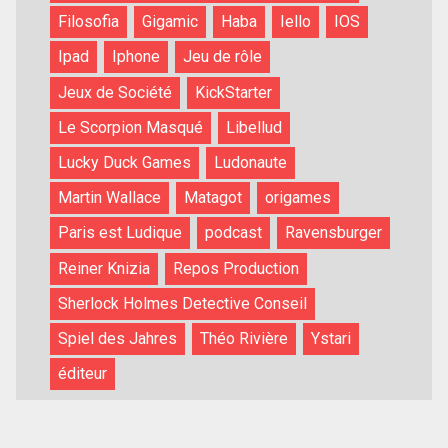
Filosofia
Gigamic
Haba
Iello
IOS
Ipad
Iphone
Jeu de rôle
Jeux de Société
KickStarter
Le Scorpion Masqué
Libellud
Lucky Duck Games
Ludonaute
Martin Wallace
Matagot
origames
Paris est Ludique
podcast
Ravensburger
Reiner Knizia
Repos Production
Sherlock Holmes Detective Conseil
Spiel des Jahres
Théo Rivière
Ystari
éditeur