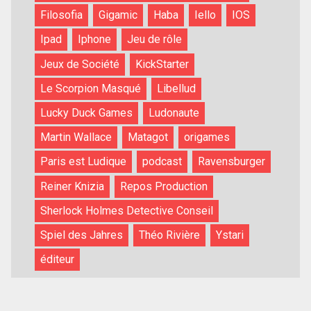
Filosofia
Gigamic
Haba
Iello
IOS
Ipad
Iphone
Jeu de rôle
Jeux de Société
KickStarter
Le Scorpion Masqué
Libellud
Lucky Duck Games
Ludonaute
Martin Wallace
Matagot
origames
Paris est Ludique
podcast
Ravensburger
Reiner Knizia
Repos Production
Sherlock Holmes Detective Conseil
Spiel des Jahres
Théo Rivière
Ystari
éditeur