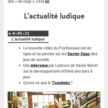
dire « du coup », c’est
ici
.
L’actualité ludique
0:05:21
L'actualité ludique
La nouvelle vidéo du Pionfesseur est en
ligne et se penche sur les
Easter Eggs
des
jeux de société.
Une
interview
par Ludovox de Xavier Berret
sur le développement effréné des bars à
jeux.
Qu’est-ce que le
Tsundoku
?