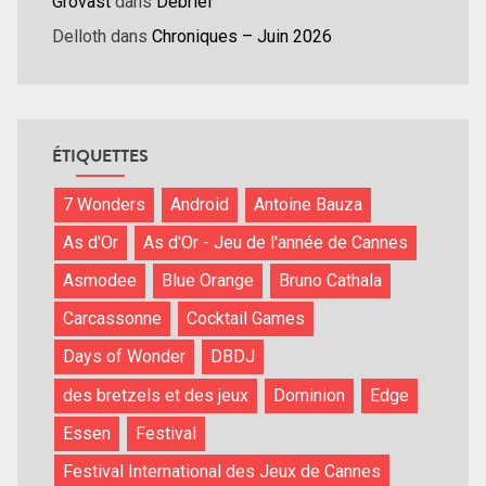
Grovast
dans
Débrief
Delloth
dans
Chroniques – Juin 2026
ÉTIQUETTES
7 Wonders
Android
Antoine Bauza
As d'Or
As d'Or - Jeu de l'année de Cannes
Asmodee
Blue Orange
Bruno Cathala
Carcassonne
Cocktail Games
Days of Wonder
DBDJ
des bretzels et des jeux
Dominion
Edge
Essen
Festival
Festival International des Jeux de Cannes