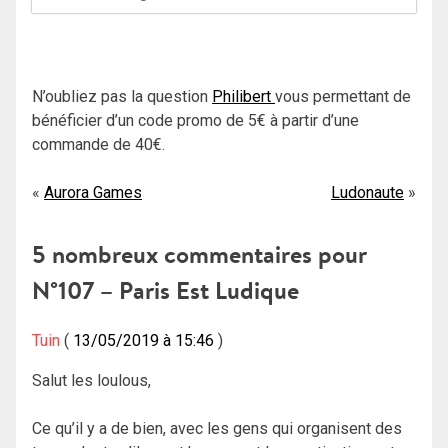
N’oubliez pas la question
Philibert
vous permettant de
bénéficier d’un code promo de 5€ à partir d’une
commande de 40€.
Navigation
Aurora Games
Ludonaute
de
5 nombreux commentaires pour
l’article
N°107 – Paris Est Ludique
Tuin
13/05/2019 à 15:46
Salut les loulous,
Ce qu’il y a de bien, avec les gens qui organisent des