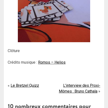
Clôture
Crédits musique :
Romos – Helios
Navigation
Le Bretzel Quizz
L’interview des Proxi-
Mômes : Bruno Cathala
de
l’article
10 nombreux commentaires pour