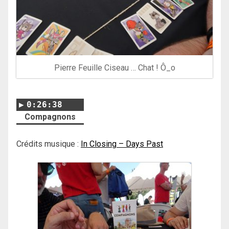
Pierre Feuille Ciseau … Chat ! Ô_o
0:26:38
Compagnons
Crédits musique :
In Closing – Days Past