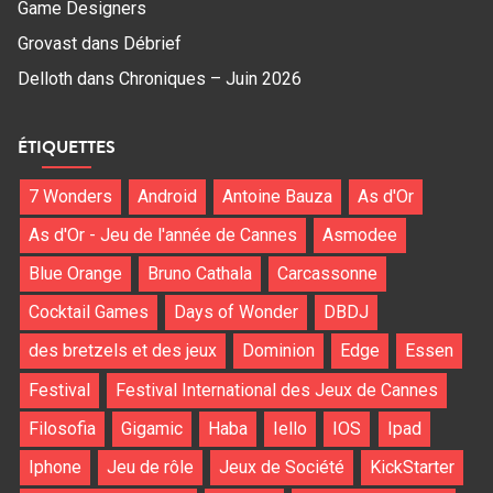
Game Designers
Grovast
dans
Débrief
Delloth
dans
Chroniques – Juin 2026
ÉTIQUETTES
7 Wonders
Android
Antoine Bauza
As d'Or
As d'Or - Jeu de l'année de Cannes
Asmodee
Blue Orange
Bruno Cathala
Carcassonne
Cocktail Games
Days of Wonder
DBDJ
des bretzels et des jeux
Dominion
Edge
Essen
Festival
Festival International des Jeux de Cannes
Filosofia
Gigamic
Haba
Iello
IOS
Ipad
Iphone
Jeu de rôle
Jeux de Société
KickStarter