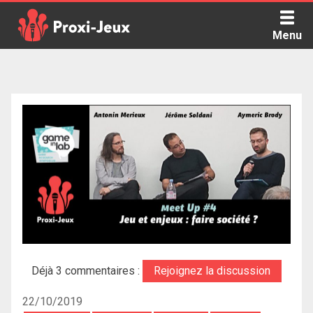
Skip
to
Menu
content
Proxi Jeux - Le podcast qui vous parle de jeux de société
Déjà 3 commentaires :
Rejoignez la discussion
22/10/2019