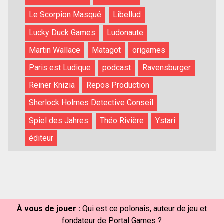
Le Scorpion Masqué
Libellud
Lucky Duck Games
Ludonaute
Martin Wallace
Matagot
origames
Paris est Ludique
podcast
Ravensburger
Reiner Knizia
Repos Production
Sherlock Holmes Detective Conseil
Spiel des Jahres
Théo Rivière
Ystari
éditeur
À vous de jouer :
Qui est ce polonais, auteur de jeu et
fondateur de Portal Games ?