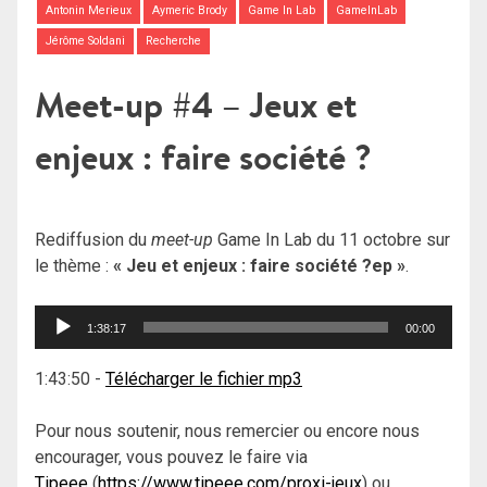
Antonin Merieux
Aymeric Brody
Game In Lab
GameInLab
Jérôme Soldani
Recherche
Meet-up #4 – Jeux et
enjeux : faire société ?
Rediffusion du
meet-up
Game In Lab du 11 octobre sur
le thème :
« Jeu et enjeux : faire société ?ep »
.
Lecteur
1:38:17
00:00
audio
1:43:50
-
Télécharger le fichier mp3
Pour nous soutenir, nous remercier ou encore nous
encourager, vous pouvez le faire via
Tipeee
(
https://www.tipeee.com/proxi-jeux
) ou