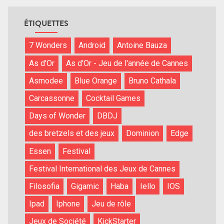
ÉTIQUETTES
7 Wonders
Android
Antoine Bauza
As d'Or
As d'Or - Jeu de l'année de Cannes
Asmodee
Blue Orange
Bruno Cathala
Carcassonne
Cocktail Games
Days of Wonder
DBDJ
des bretzels et des jeux
Dominion
Edge
Essen
Festival
Festival International des Jeux de Cannes
Filosofia
Gigamic
Haba
Iello
IOS
Ipad
Iphone
Jeu de rôle
Jeux de Société
KickStarter