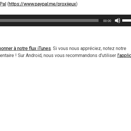
Pal
(
https://www.paypal.me/proxijeux
)
Util
00:00
les
flèc
haut
pou
onner à notre flux iTunes
. Si vous nous appréciez, notez notre
aug
ntaire ! Sur Android, nous vous recommandons d’utiliser
l’appli
ou
dimi
le
vol