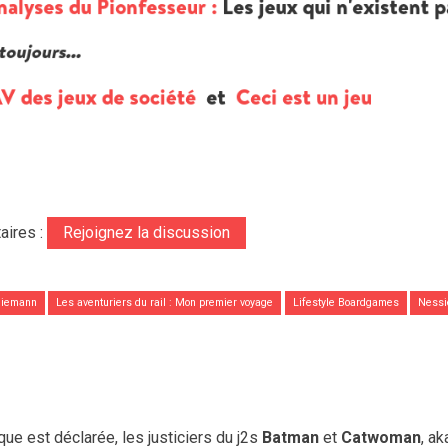
aires :
Rejoignez la discussion
hliemann
Les aventuriers du rail : Mon premier voyage
Lifestyle Boardgames
Nessi
que est déclarée, les justiciers du j2s
Batman
et
Catwoman
, ak