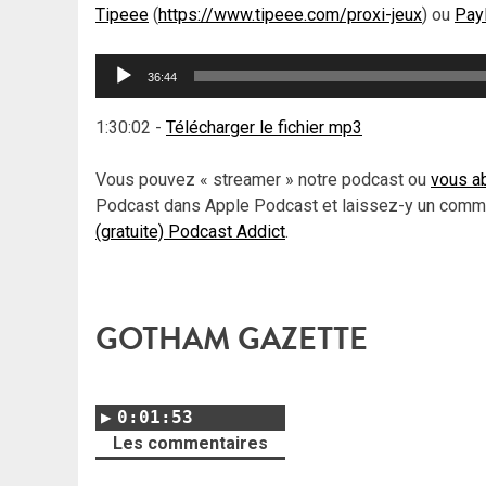
Tipeee
(
https://www.tipeee.com/proxi-jeux
) ou
Pay
Lecteur
36:44
audio
1:30:02
-
Télécharger le fichier mp3
Vous pouvez « streamer » notre podcast ou
vous ab
Podcast dans Apple Podcast et laissez-y un comme
(gratuite) Podcast Addict
.
GOTHAM GAZETTE
0:01:53
Les commentaires