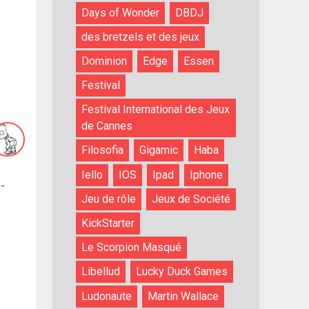
Days of Wonder
DBDJ
des bretzels et des jeux
Dominion
Edge
Essen
Festival
Festival International des Jeux
de Cannes
Filosofia
Gigamic
Haba
Iello
IOS
Ipad
Iphone
-
Jeu de rôle
Jeux de Société
KickStarter
Le Scorpion Masqué
Libellud
Lucky Duck Games
Ludonaute
Martin Wallace