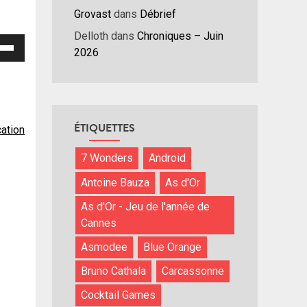
Grovast
dans
Débrief
Delloth
dans
Chroniques – Juin
isez
2026
hes
/bas
r
menter
ÉTIQUETTES
cation
nuer
7 Wonders
Android
Antoine Bauza
As d'Or
ume.
As d'Or - Jeu de l'année de
Cannes
Asmodee
Blue Orange
Bruno Cathala
Carcassonne
Cocktail Games