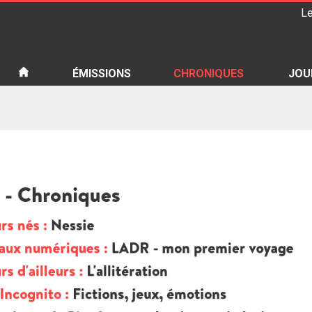
Le
iété
ÉMISSIONS
CHRONIQUES
JOU