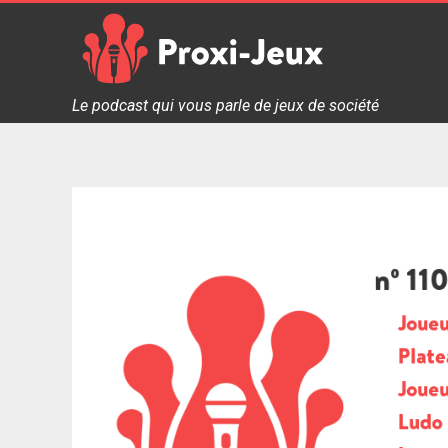
Skip
to
content
Proxi Jeux - Le podcast qui vous parle de jeux de soc
Le podcast qui vous parle de jeux de société