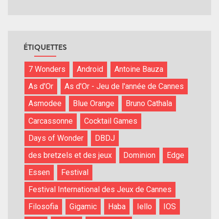
ÉTIQUETTES
7 Wonders
Android
Antoine Bauza
As d'Or
As d'Or - Jeu de l'année de Cannes
Asmodee
Blue Orange
Bruno Cathala
Carcassonne
Cocktail Games
Days of Wonder
DBDJ
des bretzels et des jeux
Dominion
Edge
Essen
Festival
Festival International des Jeux de Cannes
Filosofia
Gigamic
Haba
Iello
IOS