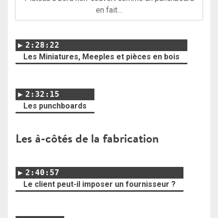
en fait…
2:28:22
Les Miniatures, Meeples et pièces en bois
2:32:15
Les punchboards
Les à-côtés de la fabrication
2:40:57
Le client peut-il imposer un fournisseur ?