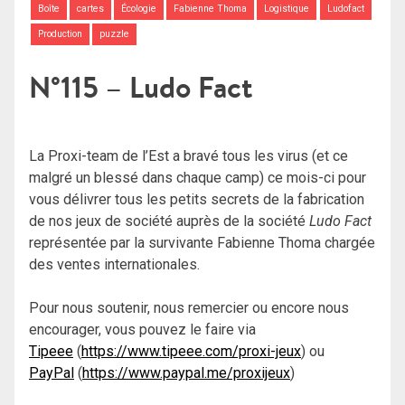
Boîte
cartes
Écologie
Fabienne Thoma
Logistique
Ludofact
Production
puzzle
N°115 – Ludo Fact
La Proxi-team de l’Est a bravé tous les virus (et ce
malgré un blessé dans chaque camp) ce mois-ci pour
vous délivrer tous les petits secrets de la fabrication
de nos jeux de société auprès de la société
Ludo Fact
représentée par la survivante Fabienne Thoma chargée
des ventes internationales.
Pour nous soutenir, nous remercier ou encore nous
encourager, vous pouvez le faire via
Tipeee
(
https://www.tipeee.com/proxi-jeux
) ou
PayPal
(
https://www.paypal.me/proxijeux
)