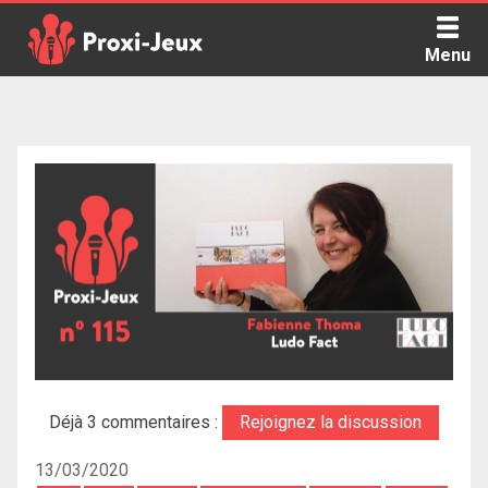
Skip
to
Menu
content
Proxi Jeux - Le podcast qui vous parle de jeux de société
Déjà 3 commentaires :
Rejoignez la discussion
13/03/2020