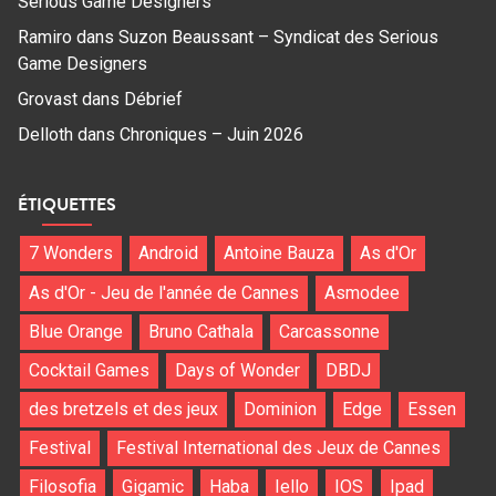
Serious Game Designers
Ramiro
dans
Suzon Beaussant – Syndicat des Serious
Game Designers
Grovast
dans
Débrief
Delloth
dans
Chroniques – Juin 2026
ÉTIQUETTES
7 Wonders
Android
Antoine Bauza
As d'Or
As d'Or - Jeu de l'année de Cannes
Asmodee
Blue Orange
Bruno Cathala
Carcassonne
Cocktail Games
Days of Wonder
DBDJ
des bretzels et des jeux
Dominion
Edge
Essen
Festival
Festival International des Jeux de Cannes
Filosofia
Gigamic
Haba
Iello
IOS
Ipad