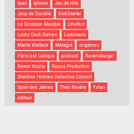
Ipad
Iphone
Jeu de rôle
Jeux de Société
KickStarter
Le Scorpion Masqué
Libellud
Lucky Duck Games
Ludonaute
Martin Wallace
Matagot
origames
Paris est Ludique
podcast
Ravensburger
Reiner Knizia
Repos Production
Sherlock Holmes Detective Conseil
Spiel des Jahres
Théo Rivière
Ystari
éditeur