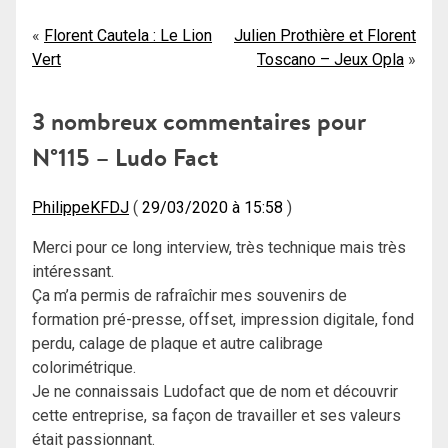
Navigation
Florent Cautela : Le Lion
Julien Prothière et Florent
Vert
Toscano – Jeux Opla
de
l’article
3 nombreux commentaires pour
N°115 – Ludo Fact
PhilippeKFDJ
29/03/2020 à 15:58
Merci pour ce long interview, très technique mais très
intéressant.
Ça m’a permis de rafraîchir mes souvenirs de
formation pré-presse, offset, impression digitale, fond
perdu, calage de plaque et autre calibrage
colorimétrique.
Je ne connaissais Ludofact que de nom et découvrir
cette entreprise, sa façon de travailler et ses valeurs
était passionnant.