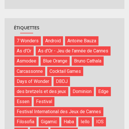
ÉTIQUETTES
7 Wonders
Android
Antoine Bauza
As d'Or
As d'Or - Jeu de l'année de Cannes
Asmodee
Blue Orange
Bruno Cathala
Carcassonne
Cocktail Games
Days of Wonder
DBDJ
des bretzels et des jeux
Dominion
Edge
Essen
Festival
Festival International des Jeux de Cannes
Filosofia
Gigamic
Haba
Iello
IOS