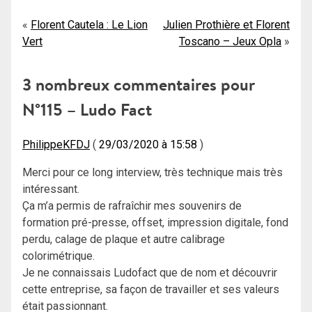
Navigation
Florent Cautela : Le Lion
Julien Prothière et Florent
Vert
Toscano – Jeux Opla
de
l’article
3 nombreux commentaires pour
N°115 – Ludo Fact
PhilippeKFDJ
29/03/2020 à 15:58
Merci pour ce long interview, très technique mais très
intéressant.
Ça m’a permis de rafraîchir mes souvenirs de
formation pré-presse, offset, impression digitale, fond
perdu, calage de plaque et autre calibrage
colorimétrique.
Je ne connaissais Ludofact que de nom et découvrir
cette entreprise, sa façon de travailler et ses valeurs
était passionnant.