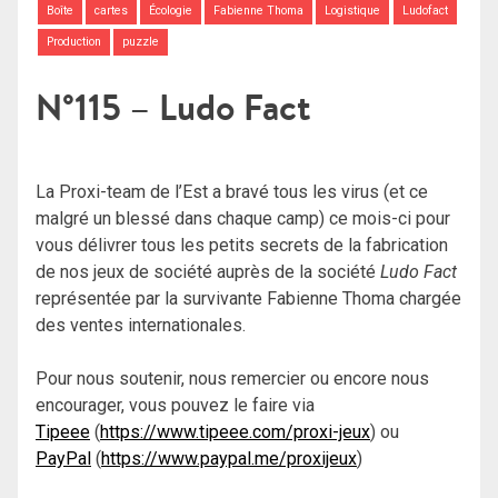
Boîte
cartes
Écologie
Fabienne Thoma
Logistique
Ludofact
Production
puzzle
N°115 – Ludo Fact
La Proxi-team de l’Est a bravé tous les virus (et ce
malgré un blessé dans chaque camp) ce mois-ci pour
vous délivrer tous les petits secrets de la fabrication
de nos jeux de société auprès de la société
Ludo Fact
représentée par la survivante Fabienne Thoma chargée
des ventes internationales.
Pour nous soutenir, nous remercier ou encore nous
encourager, vous pouvez le faire via
Tipeee
(
https://www.tipeee.com/proxi-jeux
) ou
PayPal
(
https://www.paypal.me/proxijeux
)