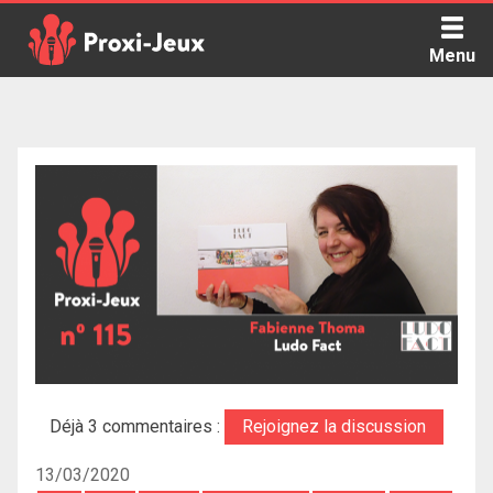
Skip
to
Menu
content
Proxi Jeux - Le podcast qui vous parle de jeux de société
Déjà 3 commentaires :
Rejoignez la discussion
13/03/2020