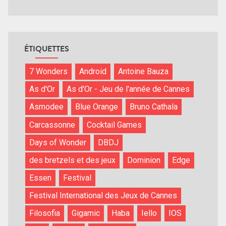
ÉTIQUETTES
7 Wonders
Android
Antoine Bauza
As d'Or
As d'Or - Jeu de l'année de Cannes
Asmodee
Blue Orange
Bruno Cathala
Carcassonne
Cocktail Games
Days of Wonder
DBDJ
des bretzels et des jeux
Dominion
Edge
Essen
Festival
Festival International des Jeux de Cannes
Filosofia
Gigamic
Haba
Iello
IOS