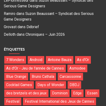
LePionfesseur
dans
Suzon Beaussant – Syndicat des
Serious Game Designers
Ramiro
dans
Suzon Beaussant – Syndicat des Serious
Game Designers
Grovast
dans
Débrief
Delloth
dans
Chroniques – Juin 2026
ÉTIQUETTES
7 Wonders
Android
Antoine Bauza
As d'Or
As d'Or - Jeu de l'année de Cannes
Asmodee
Blue Orange
Bruno Cathala
Carcassonne
Cocktail Games
Days of Wonder
DBDJ
des bretzels et des jeux
Dominion
Edge
Essen
Festival
Festival International des Jeux de Cannes