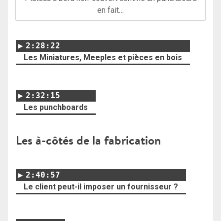
en fait…
2:28:22
Les Miniatures, Meeples et pièces en bois
2:32:15
Les punchboards
Les à-côtés de la fabrication
2:40:57
Le client peut-il imposer un fournisseur ?