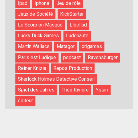
Ipad
Iphone
Jeu de rôle
Jeux de Société
KickStarter
Le Scorpion Masqué
Libellud
Lucky Duck Games
Ludonaute
Martin Wallace
Matagot
origames
Paris est Ludique
podcast
Ravensburger
Reiner Knizia
Repos Production
Sherlock Holmes Detective Conseil
Spiel des Jahres
Théo Rivière
Ystari
éditeur