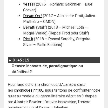
Yesss!
(2016 – Romaric Galonnier – Blue
Cocker)
Dream On !
(2017 – Alexandre Droit, Julien
Prothière – CMON)
Belratti
(Stuff) (2018 – Michael Loth –
Mogel-Verlag) (Repos Prod pour Stuff)
Pict it
(2018 – Pascal Sardaby, Grégoire
Sivan – Paille Editions)
0:45:15
Oeuvre innovatrice, paradigmatique ou
définitive ?
Pour faire écho à la chronique d’Acariâtre dans
les
chroniques n°100,
nous tentons de confronter notre
sujet au modèle du genre littéraire décrit en 3 étapes
par
Alastair Fowler
: l’œuvre innovatrice, l’œuvre
paradigmatique et l’œuvre définitive.