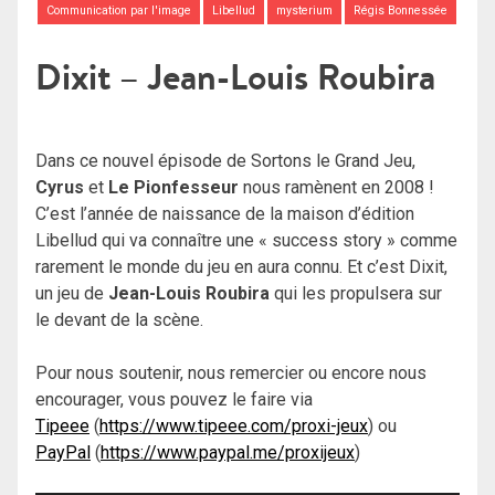
Communication par l'image
Libellud
mysterium
Régis Bonnessée
Dixit – Jean-Louis Roubira
Dans ce nouvel épisode de Sortons le Grand Jeu,
Cyrus
et
Le Pionfesseur
nous ramènent en 2008 !
C’est l’année de naissance de la maison d’édition
Libellud qui va connaître une « success story » comme
rarement le monde du jeu en aura connu. Et c’est Dixit,
un jeu de
Jean-Louis Roubira
qui les propulsera sur
le devant de la scène.
Pour nous soutenir, nous remercier ou encore nous
encourager, vous pouvez le faire via
Tipeee
(
https://www.tipeee.com/proxi-jeux
) ou
PayPal
(
https://www.paypal.me/proxijeux
)