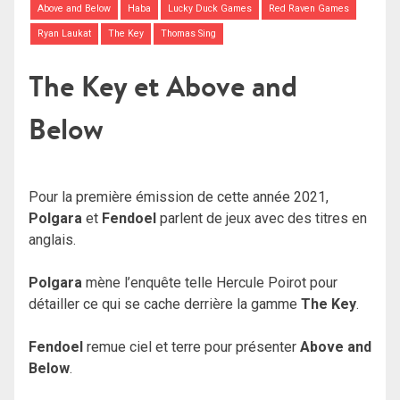
Above and Below
Haba
Lucky Duck Games
Red Raven Games
Ryan Laukat
The Key
Thomas Sing
The Key et Above and
Below
Pour la première émission de cette année 2021,
Polgara
et
Fendoel
parlent de jeux avec des titres en
anglais.
Polgara
mène l’enquête telle Hercule Poirot pour
détailler ce qui se cache derrière la gamme
The Key
.
Fendoel
remue ciel et terre pour présenter
Above and
Below
.