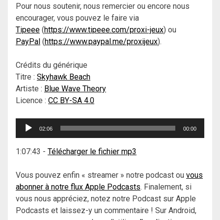
Pour nous soutenir, nous remercier ou encore nous
encourager, vous pouvez le faire via
Tipeee
(
https://www.tipeee.com/proxi-jeux
) ou
PayPal
(
https://www.paypal.me/proxijeux
).
Crédits du générique
Titre :
Skyhawk Beach
Artiste :
Blue Wave Theory
Licence :
CC BY-SA 4.0
Lecteur
02:06
00:00
audio
1:07:43
-
Télécharger le fichier mp3
Vous pouvez enfin « streamer » notre podcast ou
vous
abonner à notre flux Apple Podcasts
. Finalement, si
vous nous appréciez, notez notre Podcast sur Apple
Podcasts et laissez-y un commentaire ! Sur Android,