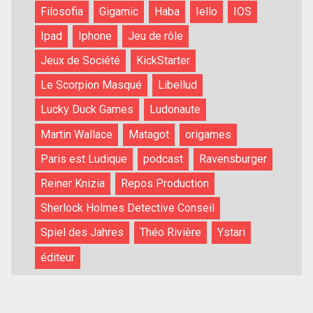
Filosofia
Gigamic
Haba
Iello
IOS
Ipad
Iphone
Jeu de rôle
Jeux de Société
KickStarter
Le Scorpion Masqué
Libellud
Lucky Duck Games
Ludonaute
Martin Wallace
Matagot
origames
Paris est Ludique
podcast
Ravensburger
Reiner Knizia
Repos Production
Sherlock Holmes Detective Conseil
Spiel des Jahres
Théo Rivière
Ystari
éditeur