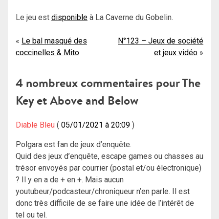
Le jeu est
disponible
à La Caverne du Gobelin.
Navigation
Le bal masqué des
N°123 – Jeux de société
coccinelles & Mito
et jeux vidéo
de
l’article
4 nombreux commentaires pour
The
Key et Above and Below
Diable Bleu
05/01/2021 à 20:09
Polgara est fan de jeux d’enquête.
Quid des jeux d’enquête, escape games ou chasses au
trésor envoyés par courrier (postal et/ou électronique)
? Il y en a de + en +. Mais aucun
youtubeur/podcasteur/chroniqueur n’en parle. Il est
donc très difficile de se faire une idée de l’intérêt de
tel ou tel.