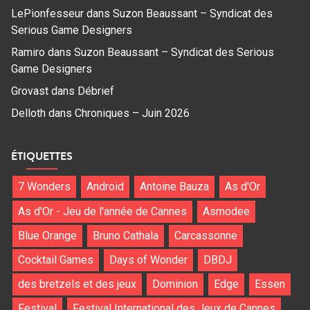
LePionfesseur
dans
Suzon Beaussant – Syndicat des
Serious Game Designers
Ramiro
dans
Suzon Beaussant – Syndicat des Serious
Game Designers
Grovast
dans
Débrief
Delloth
dans
Chroniques – Juin 2026
ÉTIQUETTES
7 Wonders
Android
Antoine Bauza
As d'Or
As d'Or - Jeu de l'année de Cannes
Asmodee
Blue Orange
Bruno Cathala
Carcassonne
Cocktail Games
Days of Wonder
DBDJ
des bretzels et des jeux
Dominion
Edge
Essen
Festival
Festival International des Jeux de Cannes