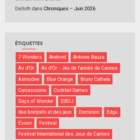
Delloth
dans
Chroniques – Juin 2026
ÉTIQUETTES
7 Wonders
Android
Antoine Bauza
As d'Or
As d'Or - Jeu de l'année de Cannes
Asmodee
Blue Orange
Bruno Cathala
Carcassonne
Cocktail Games
Days of Wonder
DBDJ
des bretzels et des jeux
Dominion
Edge
Essen
Festival
Festival International des Jeux de Cannes