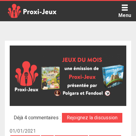
Skip
to
Menu
content
Proxi Jeux - Le podcast qui vous parle de jeux de société
Déjà 4 commentaires :
Rejoignez la discussion
01/01/2021