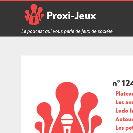
Skip
to
content
Proxi Jeux - Le podcast qui vous parle de jeux de soc
Le podcast qui vous parle de jeux de société