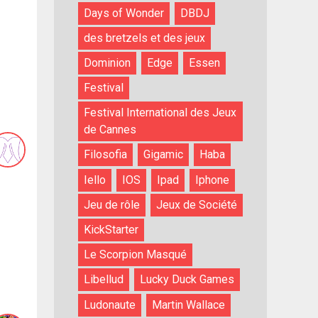
Days of Wonder
DBDJ
des bretzels et des jeux
Dominion
Edge
Essen
Festival
Festival International des Jeux
de Cannes
Filosofia
Gigamic
Haba
Iello
IOS
Ipad
Iphone
Jeu de rôle
Jeux de Société
KickStarter
Le Scorpion Masqué
Libellud
Lucky Duck Games
Ludonaute
Martin Wallace