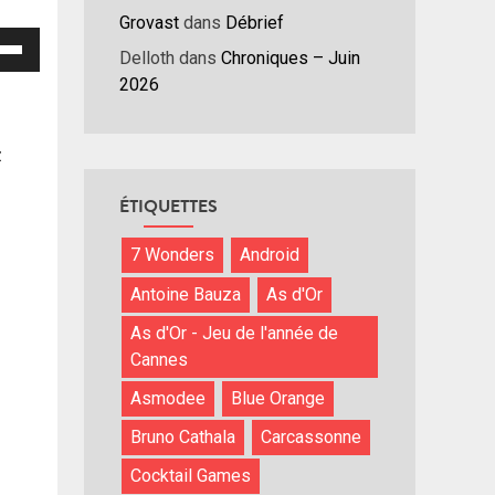
Grovast
dans
Débrief
isez
Delloth
dans
Chroniques – Juin
2026
hes
/bas
r
z
menter
ÉTIQUETTES
nuer
7 Wonders
Android
ume.
Antoine Bauza
As d'Or
As d'Or - Jeu de l'année de
Cannes
Asmodee
Blue Orange
Bruno Cathala
Carcassonne
Cocktail Games