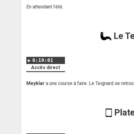
En attendant l’été.
Le T
0:19:01
Accès direct
Meyklar
a une course à faire. Le Teignard se retr
Plat