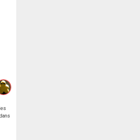
les
 dans