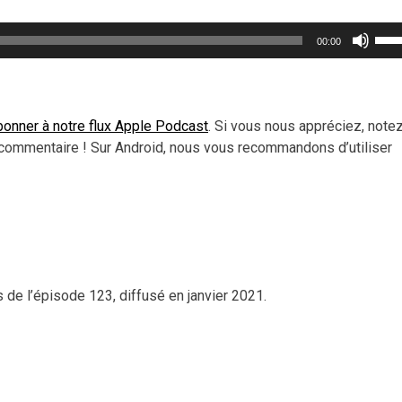
Util
00:00
les
flèc
haut
pou
onner à notre flux Apple Podcast
. Si vous nous appréciez, note
aug
commentaire ! Sur Android, nous vous recommandons d’utiliser
ou
dimi
le
vol
de l’épisode 123, diffusé en janvier 2021.