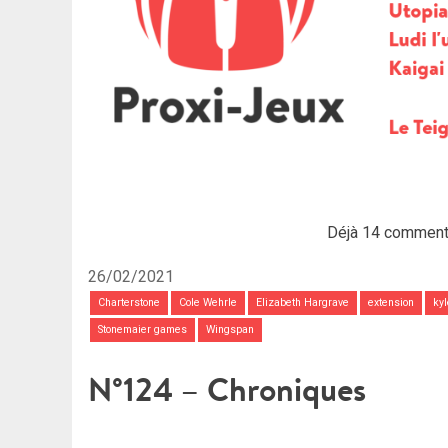
Déjà 14 comment
26/02/2021
Charterstone
Cole Wehrle
Elizabeth Hargrave
extension
kyl
Stonemaier games
Wingspan
N°124 – Chroniques