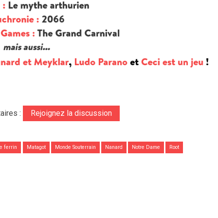
aires :
Rejoignez la discussion
e ferrin
Matagot
Monde Souterrain
Nanard
Notre Dame
Root