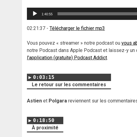
Lecteur
1:40:55
audio
02:21:37
-
Télécharger le fichier mp3
Vous pouvez « streamer » notre podcast ou
vous ab
notre Podcast dans Apple Podcast et laissez-y un 
l’application (gratuite) Podcast Addict
.
0:03:15
Le retour sur les commentaires
Astien
et
Polgara
reviennent sur les commentaires 
0:18:50
À proximité