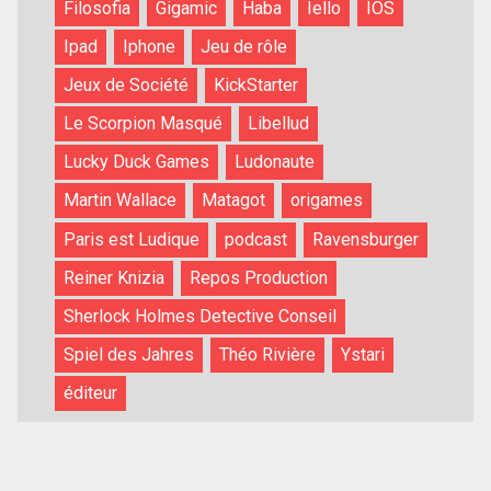
Filosofia
Gigamic
Haba
Iello
IOS
Ipad
Iphone
Jeu de rôle
Jeux de Société
KickStarter
Le Scorpion Masqué
Libellud
Lucky Duck Games
Ludonaute
Martin Wallace
Matagot
origames
Paris est Ludique
podcast
Ravensburger
Reiner Knizia
Repos Production
Sherlock Holmes Detective Conseil
Spiel des Jahres
Théo Rivière
Ystari
éditeur