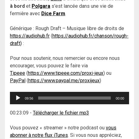
à bord
et
Polgara
s’est lancée dans une vie de
fermière avec
Dice Farm
.
Générique : Rough Draft – Musique libre de droits de
https://audiohub.fr
(
https://audiohub.fr/chanson/rough-
draft)
:
Pour nous soutenir, nous remercier ou encore nous
encourager, vous pouvez le faire via
Tipeee
(
https://www.tipeee.com/proxi-jeux
) ou
PayPal
(
https://www.paypal.me/proxijeux
)
Lecteur
09:56
00:00
audio
00:23:09
-
Télécharger le fichier mp3
Vous pouvez « streamer » notre podcast ou
vous
abonner à notre flux iTunes
. Si vous nous appréciez,