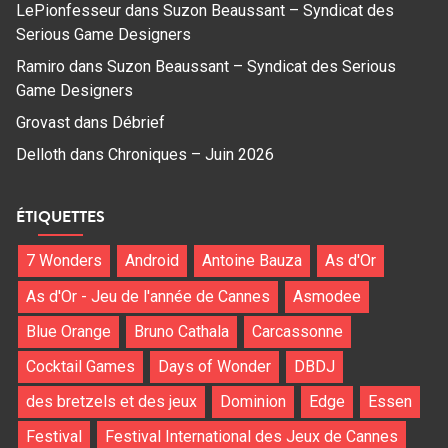
LePionfesseur
dans
Suzon Beaussant – Syndicat des
Serious Game Designers
Ramiro
dans
Suzon Beaussant – Syndicat des Serious
Game Designers
Grovast
dans
Débrief
Delloth
dans
Chroniques – Juin 2026
ÉTIQUETTES
7 Wonders
Android
Antoine Bauza
As d'Or
As d'Or - Jeu de l'année de Cannes
Asmodee
Blue Orange
Bruno Cathala
Carcassonne
Cocktail Games
Days of Wonder
DBDJ
des bretzels et des jeux
Dominion
Edge
Essen
Festival
Festival International des Jeux de Cannes