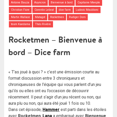
Antoine Bauza
Asyncron
Bienvenue à bord
Capitaine Meeple
Christian Fiore
Corentin Lebrat
dice farm
Ludovic Maublanc
Martin Wallace
Matagot
Rocketmen
Rudiger Dorn
team Kaedama
Théo Rivière
Rocketmen – Bienvenue à
bord – Dice farm
« T’as joué à quoi ? » c’est une émission courte au
format discussion entre 3 chroniqueurs et
chroniqueuses de l’équipe qui vous parlent d’un jeu
qu’ils ou elles ont eu l’occasion de découvrir
récemment. Il peut s’agir d’un jeu récent ou non, qui
aura plu ou non, qui aura été joué 1 fois ou 10.
Dans cet épisode,
Hammer
est parti dans les étoiles
avec
Rocketmen
,
Lana
a embarqué avec
Bienvenue