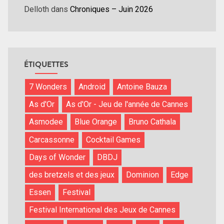
Delloth
dans
Chroniques – Juin 2026
ÉTIQUETTES
7 Wonders
Android
Antoine Bauza
As d'Or
As d'Or - Jeu de l'année de Cannes
Asmodee
Blue Orange
Bruno Cathala
Carcassonne
Cocktail Games
Days of Wonder
DBDJ
des bretzels et des jeux
Dominion
Edge
Essen
Festival
Festival International des Jeux de Cannes