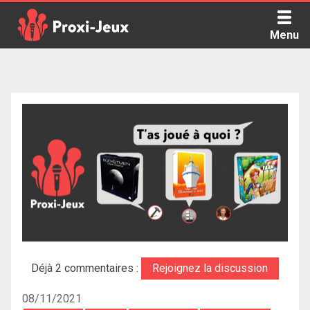
Skip
to
Menu
content
Proxi Jeux - Le podcast qui vous parle de jeux de société
Déjà 2 commentaires :
Rejoignez la discussion
08/11/2021