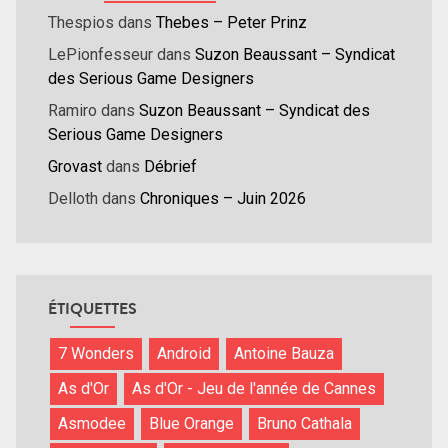
Thespios
dans
Thebes – Peter Prinz
LePionfesseur
dans
Suzon Beaussant – Syndicat
des Serious Game Designers
Ramiro
dans
Suzon Beaussant – Syndicat des
Serious Game Designers
Grovast
dans
Débrief
Delloth
dans
Chroniques – Juin 2026
ÉTIQUETTES
7 Wonders
Android
Antoine Bauza
As d'Or
As d'Or - Jeu de l'année de Cannes
Asmodee
Blue Orange
Bruno Cathala