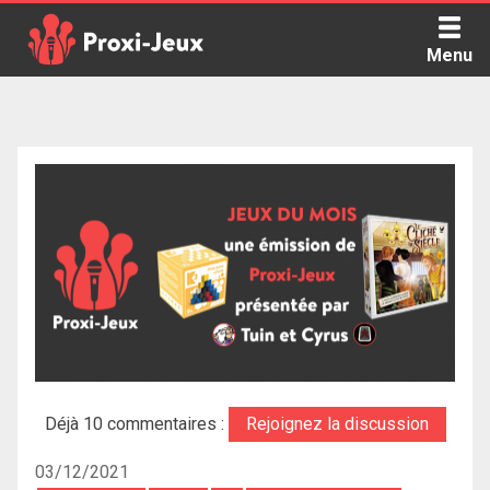
Skip
to
Menu
content
Proxi Jeux - Le podcast qui vous parle de jeux de société
Déjà 10 commentaires :
Rejoignez la discussion
03/12/2021