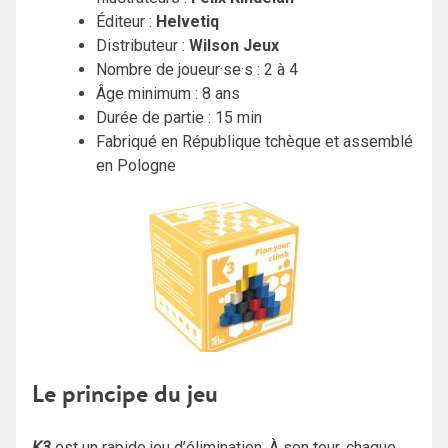
Éditeur :
Helvetiq
Distributeur :
Wilson Jeux
Nombre de joueur·se·s : 2 à 4
Âge minimum : 8 ans
Durée de partie : 15 min
Fabriqué en République tchèque et assemblé
en Pologne
Le principe du jeu
K3
est un rapide jeu d’élimination. À son tour, chaque