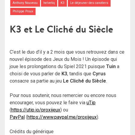
Anthony Nouveau
helvetiq
K3
Le déjeuner des canotiers
Philippe Proux
K3 et Le Cliché du Siècle
C’est le duo d’il y a 2 mois que vous retrouvez dans ce
nouvel épisode des Jeux du Mois ! Un épisode qui
joue les prolongations du Spiel 2021 puisque
Tuin
a
choisi de vous parler de
K3
, tandis que
Cyrus
consacre sa partie au jeu
Le Cliché du Siècle
.
Pour nous soutenir, nous remercier ou encore nous
encourager, vous pouvez le faire via
uTip
(
https://utip.io/proxijeux
) ou
PayPal
(
https://www.paypal.me/proxijeux
).
Crédits du générique