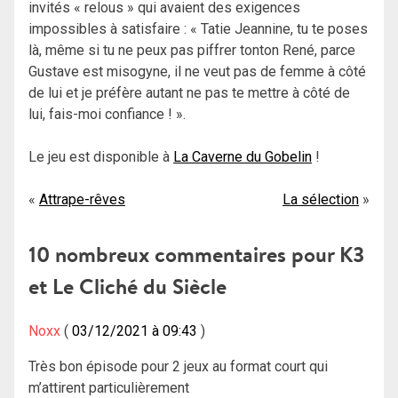
invités « relous » qui avaient des exigences
impossibles à satisfaire : « Tatie Jeannine, tu te poses
là, même si tu ne peux pas piffrer tonton René, parce
Gustave est misogyne, il ne veut pas de femme à côté
de lui et je préfère autant ne pas te mettre à côté de
lui, fais-moi confiance ! ».
Le jeu est disponible à
La Caverne du Gobelin
!
Navigation
Attrape-rêves
La sélection
de
10 nombreux commentaires pour
K3
l’article
et Le Cliché du Siècle
Noxx
03/12/2021 à 09:43
Très bon épisode pour 2 jeux au format court qui
m’attirent particulièrement