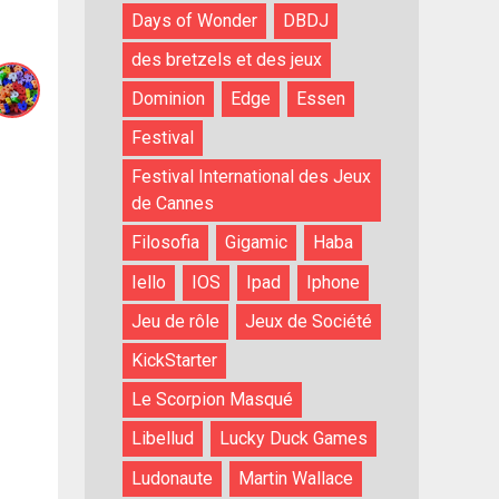
Days of Wonder
DBDJ
des bretzels et des jeux
Dominion
Edge
Essen
Festival
Festival International des Jeux
de Cannes
Filosofia
Gigamic
Haba
Iello
IOS
Ipad
Iphone
Jeu de rôle
Jeux de Société
KickStarter
Le Scorpion Masqué
Libellud
Lucky Duck Games
Ludonaute
Martin Wallace