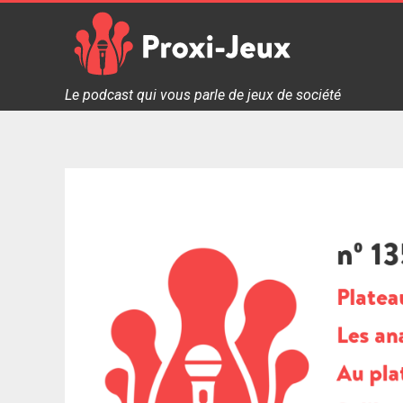
Skip
to
content
Proxi Jeux - Le podcast qui vous parle de jeux de soc
Le podcast qui vous parle de jeux de société