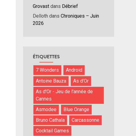
Grovast
dans
Débrief
Delloth
dans
Chroniques – Juin
2026
ÉTIQUETTES
7 Wonders
Android
Antoine Bauza
As d'Or
As d'Or - Jeu de l'année de
Cannes
Asmodee
Blue Orange
Bruno Cathala
Carcassonne
Cocktail Games