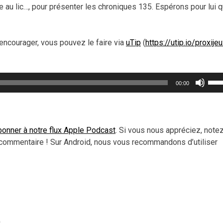
e au lic…, pour présenter les chroniques 135. Espérons pour lui qu
encourager, vous pouvez le faire via
uTip
(
https://utip.io/proxije
Util
00:00
les
flèc
haut
pou
onner à notre flux Apple Podcast
. Si vous nous appréciez, note
aug
commentaire ! Sur Android, nous vous recommandons d’utiliser
ou
dimi
le
vol