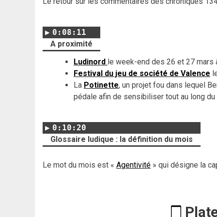
Le retour sur les commentaires des chroniques 134
0:08:11
A proximité
Ludinord
le week-end des 26 et 27 mars
Festival du jeu de société de Valence
l
La
Potinette
, un projet fou dans lequel B
pédale afin de sensibiliser tout au long d
0:10:20
Glossaire ludique : la définition du mois
Le mot du mois est «
Agentivité
» qui désigne la ca
Plat