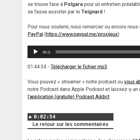
se trouve face à
Polgara
pour un entretien préalabl
se fasse assister par le
Teignard
!
Pour nous soutenir, nous remercier ou encore nous 
PayPal
(
https://www.paypal.me/proxijeux
)
Lecteur
08:11
audio
01:44:34
-
Télécharger le fichier mp3
Vous pouvez « streamer » notre podcast ou
vous ab
notre Podcast dans Apple Podcast et laissez-y un 
l’application (gratuite) Podcast Addict
.
0:02:54
Le retour sur les commentaires