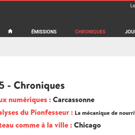
Le
iété
ÉMISSIONS
CHRONIQUES
JOU