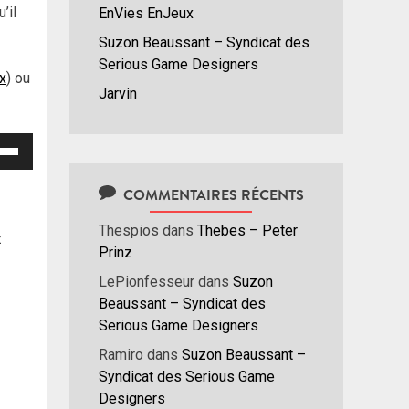
’il
EnVies EnJeux
Suzon Beaussant – Syndicat des
Serious Game Designers
ux
) ou
Jarvin
isez
hes
COMMENTAIRES RÉCENTS
/bas
Thespios
dans
Thebes – Peter
r
z
Prinz
menter
LePionfesseur
dans
Suzon
nuer
Beaussant – Syndicat des
Serious Game Designers
ume.
Ramiro
dans
Suzon Beaussant –
Syndicat des Serious Game
Designers