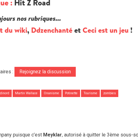
aires :
Rejoignez la discussion
dinord
Martin Wallace
Onanisme
Potinette
Tourisme
zombies
mpany puisque c’est
Meyklar
, autorisé à quitter le 3ème sous-so