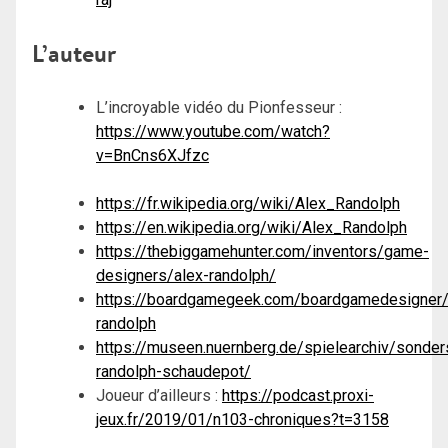
L’auteur
L’incroyable vidéo du Pionfesseur :
https://www.youtube.com/watch?
v=BnCns6XJfzc
https://fr.wikipedia.org/wiki/Alex_Randolph
https://en.wikipedia.org/wiki/Alex_Randolph
https://thebiggamehunter.com/inventors/game-
designers/alex-randolph/
https://boardgamegeek.com/boardgamedesigner/
randolph
https://museen.nuernberg.de/spielearchiv/sonde
randolph-schaudepot/
Joueur d’ailleurs :
https://podcast.proxi-
jeux.fr/2019/01/n103-chroniques?t=3158