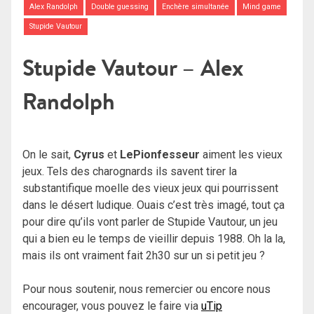
Alex Randolph
Double guessing
Enchère simultanée
Mind game
Stupide Vautour
Stupide Vautour – Alex
Randolph
On le sait,
Cyrus
et
LePionfesseur
aiment les vieux
jeux. Tels des charognards ils savent tirer la
substantifique moelle des vieux jeux qui pourrissent
dans le désert ludique. Ouais c’est très imagé, tout ça
pour dire qu’ils vont parler de Stupide Vautour, un jeu
qui a bien eu le temps de vieillir depuis 1988. Oh la la,
mais ils ont vraiment fait 2h30 sur un si petit jeu ?
Pour nous soutenir, nous remercier ou encore nous
encourager, vous pouvez le faire via
uTip