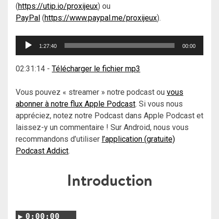
(
https://utip.io/proxijeux
) ou
PayPal
(
https://www.paypal.me/proxijeux
).
Lecteur
1:27:40
00:00
audio
02:31:14
-
Télécharger le fichier mp3
Vous pouvez « streamer » notre podcast ou
vous
abonner à notre flux Apple Podcast
. Si vous nous
appréciez, notez notre Podcast dans Apple Podcast et
laissez-y un commentaire ! Sur Android, nous vous
recommandons d’utiliser
l’application (gratuite)
Podcast Addict
.
Introduction
0:00:00