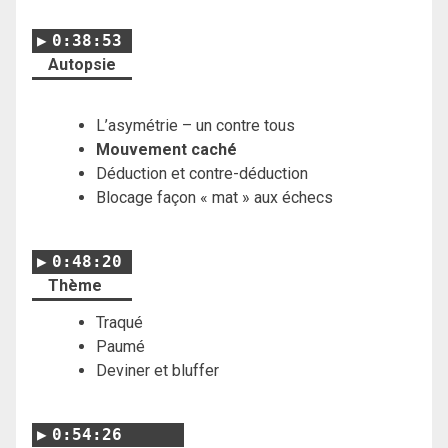
0:38:53
Autopsie
L’asymétrie – un contre tous
Mouvement caché
Déduction et contre-déduction
Blocage façon « mat » aux échecs
0:48:20
Thème
Traqué
Paumé
Deviner et bluffer
0:54:26