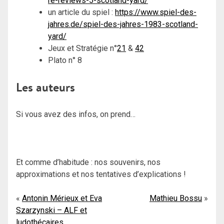
re-reviews-5-scotland-yard/
un article du spiel :
https://www.spiel-des-
jahres.de/spiel-des-jahres-1983-scotland-
yard/
Jeux et Stratégie n°
21
&
42
Plato n° 8
Les auteurs
Si vous avez des infos, on prend…
Et comme d’habitude : nos souvenirs, nos
approximations et nos tentatives d’explications !
Navigation
Antonin Mérieux et Eva
Mathieu Bossu
Szarzynski – ALF et
de
ludothécaires