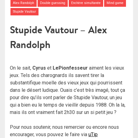
Alex Randolph
Double guessing
Enchère simultanée
Mind game
Stupide Vautour
Stupide Vautour – Alex
Randolph
On le sait,
Cyrus
et
LePionfesseur
aiment les vieux
jeux. Tels des charognards ils savent tirer la
substantifique moelle des vieux jeux qui pourrissent
dans le désert ludique. Ouais c’est très imagé, tout ça
pour dire qu’ils vont parler de Stupide Vautour, un jeu
qui a bien eu le temps de vieillir depuis 1988. Oh la la,
mais ils ont vraiment fait 2h30 sur un si petit jeu ?
Pour nous soutenir, nous remercier ou encore nous
encourager, vous pouvez le faire via
uTip