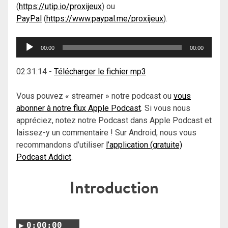
(
https://utip.io/proxijeux
) ou
PayPal
(
https://www.paypal.me/proxijeux
).
Lecteur
00:00
00:00
audio
02:31:14
-
Télécharger le fichier mp3
Vous pouvez « streamer » notre podcast ou
vous
abonner à notre flux Apple Podcast
. Si vous nous
appréciez, notez notre Podcast dans Apple Podcast et
laissez-y un commentaire ! Sur Android, nous vous
recommandons d’utiliser
l’application (gratuite)
Podcast Addict
.
Introduction
0:00:00