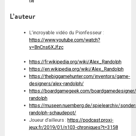
L’auteur
L’incroyable vidéo du Pionfesseur :
https://www.youtube.com/watch?
v=BnCns6XJfzc
https://fr.wikipedia.org/wiki/Alex_Randolph
https://en.wikipedia.org/wiki/Alex_Randolph
https://thebiggamehunter.com/inventors/game-
designers/alex-randolph/
https://boardgamegeek.com/boardgamedesigner/
randolph
https://museen.nuernberg.de/spielearchiv/sonde
randolph-schaudepot/
Joueur d’ailleurs :
https://podcast.proxi-
jeux.fr/2019/01/n103-chroniques?t=3158